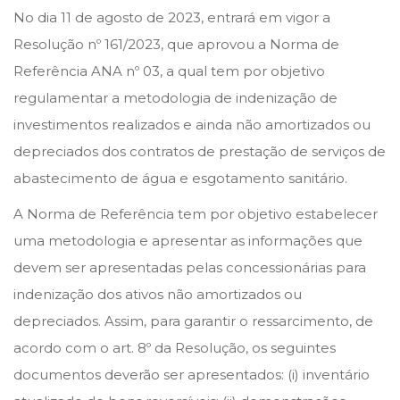
s
s
d
No dia 11 de agosto de 2023, entrará em vigor a
t
t
e
Resolução nº 161/2023, que aprovou a Norma de
e
e
a
Referência ANA nº 03, a qual tem por objetivo
d
d
g
regulamentar a metodologia de indenização de
o
i
o
investimentos realizados e ainda não amortizados ou
n
n
s
depreciados dos contratos de prestação de serviços de
t
abastecimento de água e esgotamento sanitário.
o
A Norma de Referência tem por objetivo estabelecer
d
uma metodologia e apresentar as informações que
e
devem ser apresentadas pelas concessionárias para
2
indenização dos ativos não amortizados ou
0
depreciados. Assim, para garantir o ressarcimento, de
2
acordo com o art. 8º da Resolução, os seguintes
3
documentos deverão ser apresentados: (i) inventário