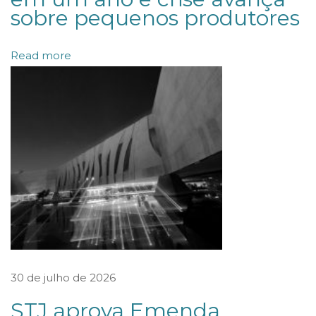
á
sobre pequenos produtores
s
e
Read more
o
d
i
r
e
i
t
o
d
o
30 de julho de 2026
s
a
STJ aprova Emenda