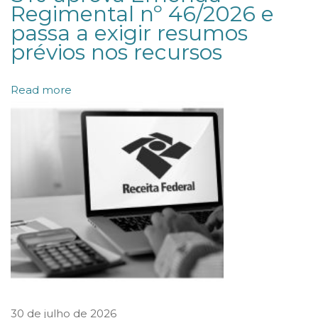
Regimental nº 46/2026 e
c
passa a exigir resumos
i
prévios nos recursos
o
n
Read more
i
s
t
a
s
a
b
u
s
c
a
30 de julho de 2026