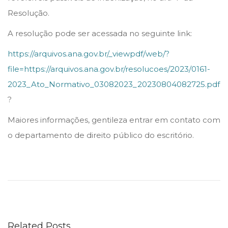
Resolução.
A resolução pode ser acessada no seguinte link:
https://arquivos.ana.gov.br/_viewpdf/web/?
file=https://arquivos.ana.gov.br/resolucoes/2023/0161-
2023_Ato_Normativo_03082023_20230804082725.pdf
?
Maiores informações, gentileza entrar em contato com
o departamento de direito público do escritório.
A
a
r
b
i
Related Posts