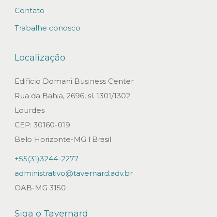
o
Contato
N
Trabalhe conosco
o
v
Localização
o
e
Edifício Domani Business Center
s
Rua da Bahia, 2696, sl. 1301/1302
t
Lourdes
u
CEP: 30160-019
d
Belo Horizonte-MG l Brasil
o
+55(31)3244-2277
d
administrativo@tavernard.adv.br
a
OAB-MG 3150
C
V
Siga o Tavernard