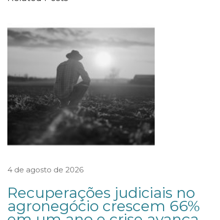
t
r
a
g
e
m
d
a
P
e
t
r
4 de agosto de 2026
o
Recuperações judiciais no
b
agronegócio crescem 66%
r
em um ano e crise avança