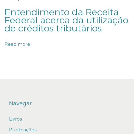
r
Entendimento da Receita
e
Federal acerca da utilização
m
de créditos tributários
r
e
Read more
s
s
a
r
c
i
m
Navegar
e
Livros
n
t
Publicações