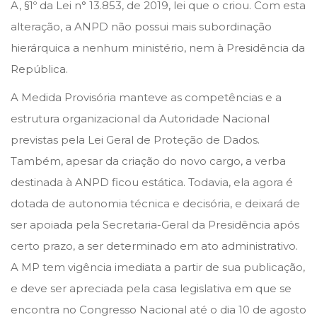
e
e
j
A, §1º da Lei n° 13.853, de 2019, lei que o criou. Com esta
d
d
u
alteração, a ANPD não possui mais subordinação
o
i
n
hierárquica a nenhum ministério, nem à Presidência da
n
n
h
República.
o
A Medida Provisória manteve as competências e a
d
estrutura organizacional da Autoridade Nacional
e
previstas pela Lei Geral de Proteção de Dados.
2
Também, apesar da criação do novo cargo, a verba
0
destinada à ANPD ficou estática. Todavia, ela agora é
2
dotada de autonomia técnica e decisória, e deixará de
2
ser apoiada pela Secretaria-Geral da Presidência após
certo prazo, a ser determinado em ato administrativo.
A MP tem vigência imediata a partir de sua publicação,
e deve ser apreciada pela casa legislativa em que se
encontra no Congresso Nacional até o dia 10 de agosto