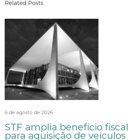
Related Posts
ã
o
c
a
b
e
p
e
n
h
o
r
6 de agosto de 2026
a
STF amplia benefício fiscal
i
para aquisição de veículos
n