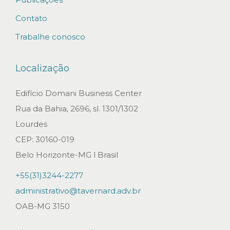
d
Contato
í
Trabalhe conosco
v
i
Localização
d
a
Edifício Domani Business Center
e
Rua da Bahia, 2696, sl. 1301/1302
x
Lourdes
c
CEP: 30160-019
l
Belo Horizonte-MG l Brasil
u
+55(31)3244-2277
s
administrativo@tavernard.adv.br
i
OAB-MG 3150
v
a