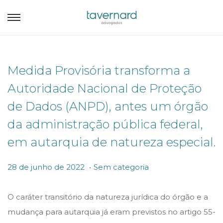
Medida Provisória transforma a
Autoridade Nacional de Proteção
de Dados (ANPD), antes um órgão
da administração pública federal,
em autarquia de natureza especial.
.
P
P
2
28 de junho de 2022
Sem categoria
o
o
8
s
s
d
O caráter transitório da natureza jurídica do órgão e a
t
t
e
mudança para autarquia já eram previstos no artigo 55-