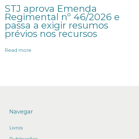
o
STJ aprova Emenda
Regimental nº 46/2026 e
n
passa a exigir resumos
t
prévios nos recursos
a
c
Read more
o
n
j
u
n
t
a
Navegar
p
o
Livros
r
Publicações