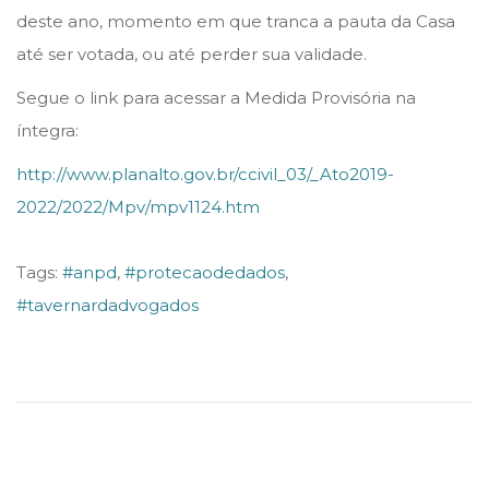
deste ano, momento em que tranca a pauta da Casa
até ser votada, ou até perder sua validade.
Segue o link para acessar a Medida Provisória na
íntegra:
http://www.planalto.gov.br/ccivil_03/_Ato2019-
2022/2022/Mpv/mpv1124.htm
Tags
:
#anpd
,
#protecaodedados
,
#tavernardadvogados
S
T
J
:
N