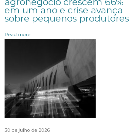
agronegócio crescem 66%
s
em um ano e crise avança
d
sobre pequenos produtores
e
p
Read more
o
s
i
t
a
d
o
s
e
m
30 de julho de 2026
c