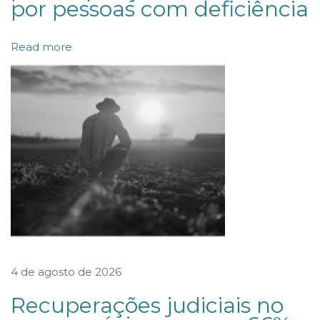
por pessoas com deficiência
t
e
Read more
g
r
a
l
d
o
s
v
a
l
o
4 de agosto de 2026
r
Recuperações judiciais no
e