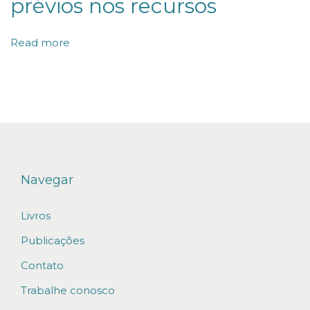
prévios nos recursos
s
o
Read more
c
i
e
d
a
d
e
Navegar
e
Livros
m
p
Publicações
r
Contato
e
Trabalhe conosco
s