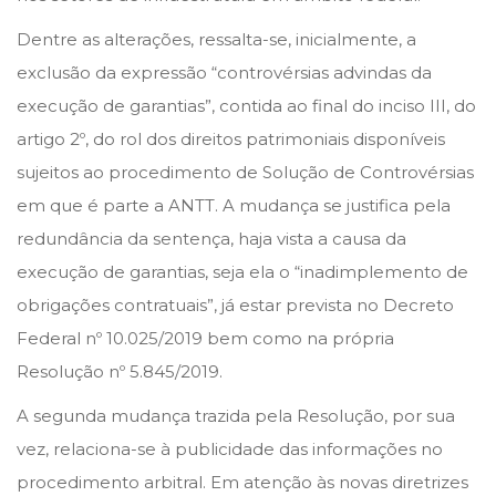
n
n
l
Dentre as alterações, ressalta-se, inicialmente, a
d
exclusão da expressão “controvérsias advindas da
e
execução de garantias”, contida ao final do inciso III, do
2
artigo 2º, do rol dos direitos patrimoniais disponíveis
0
sujeitos ao procedimento de Solução de Controvérsias
2
em que é parte a ANTT. A mudança se justifica pela
2
redundância da sentença, haja vista a causa da
execução de garantias, seja ela o “inadimplemento de
obrigações contratuais”, já estar prevista no Decreto
Federal nº 10.025/2019 bem como na própria
Resolução nº 5.845/2019.
A segunda mudança trazida pela Resolução, por sua
vez, relaciona-se à publicidade das informações no
procedimento arbitral. Em atenção às novas diretrizes