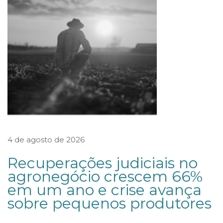
t
i
m
e
n
t
o
s
p
4 de agosto de 2026
o
d
Recuperações judiciais no
e
agronegócio crescem 66%
em um ano e crise avança
r
sobre pequenos produtores
ã
o