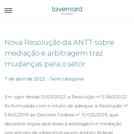
Nova Resolução da ANTT sobre
mediação e arbitragem traz
mudanças para o setor
.
P
P
7
7 de abril de 2022
Sem categoria
o
o
d
s
s
e
Em vigor desde 01/03/2022, a Resolução nº 5.960/2022
t
t
a
foi formulada com o intuito de adequar a Resolução nº
e
e
b
5.845/2019 ao Decreto Federal nº 10.025/2019, que
d
d
r
disciplina regras aplicáveis à arbitragem e mediação
o
i
i
nos setores de infraestrutura em âmbito federal.