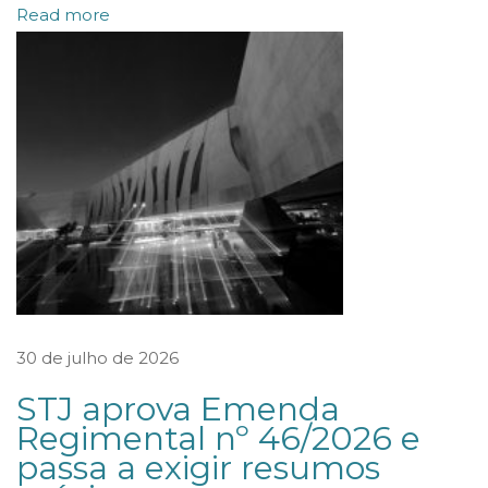
Read more
s
e
o
r
g
a
n
i
z
a
r
30 de julho de 2026
c
STJ aprova Emenda
o
Regimental nº 46/2026 e
m
passa a exigir resumos
o