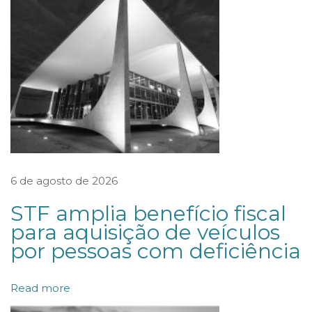
u
t
ô
n
o
m
o
s
d
6 de agosto de 2026
e
STF amplia benefício fiscal
i
para aquisição de veículos
n
por pessoas com deficiência
v
e
Read more
s