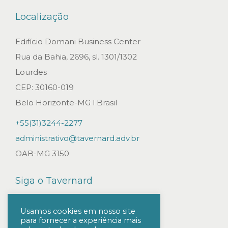
á
Localização
r
i
Edifício Domani Business Center
a
Rua da Bahia, 2696, sl. 1301/1302
.
Lourdes
S
CEP: 30160-019
T
Belo Horizonte-MG l Brasil
J
+55(31)3244-2277
u
administrativo@tavernard.adv.br
t
OAB-MG 3150
i
l
Siga o Tavernard
i
z
Usamos cookies em nosso site
para fornecer a experiência mais
a