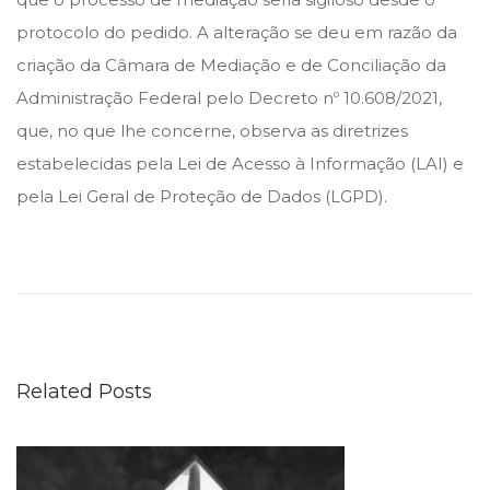
protocolo do pedido. A alteração se deu em razão da
criação da Câmara de Mediação e de Conciliação da
Administração Federal pelo Decreto nº 10.608/2021,
que, no que lhe concerne, observa as diretrizes
estabelecidas pela Lei de Acesso à Informação (LAI) e
pela Lei Geral de Proteção de Dados (LGPD).
A
g
e
n
t
Related Posts
e
s
a