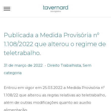
Publicada a Medida Provisória nº
1.108/2022 que alterou o regime de
teletrabalho.
.
P
P
3
31 de março de 2022
Direito Trabalhista
,
Sem
o
o
1
categoria
s
s
d
t
t
e
Entrou em vigor em 25.03.2022 a Medida Provisória nº
e
e
m
1.108/22 que alterou as regras relativas ao teletrabalho,
d
d
a
além de outras modificações quanto ao auxílio
o
i
r
alimentação.