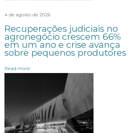
o
n
4 de agosto de 2026
f
Recuperações judiciais no
l
agronegócio crescem 66%
i
em um ano e crise avança
t
sobre pequenos produtores
o
e
Read more
n
t
r
e
i
n
s