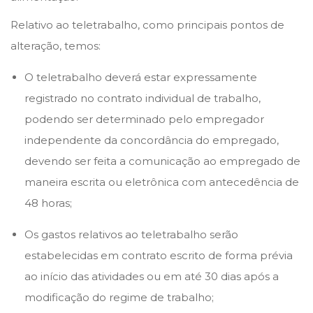
n
n
ç
Relativo ao teletrabalho, como principais pontos de
o
alteração, temos:
d
O teletrabalho deverá estar expressamente
e
registrado no contrato individual de trabalho,
2
podendo ser determinado pelo empregador
0
independente da concordância do empregado,
2
devendo ser feita a comunicação ao empregado de
2
maneira escrita ou eletrônica com antecedência de
48 horas;
Os gastos relativos ao teletrabalho serão
estabelecidas em contrato escrito de forma prévia
ao início das atividades ou em até 30 dias após a
modificação do regime de trabalho;