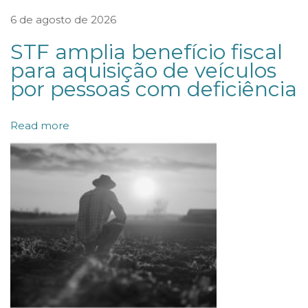
n
6 de agosto de 2026
c
STF amplia benefício fiscal
i
para aquisição de veículos
a
por pessoas com deficiência
p
a
Read more
r
a
j
u
l
g
a
r
c