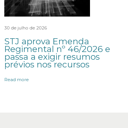
t
â
n
30 de julho de 2026
c
i
STJ aprova Emenda
Regimental nº 46/2026 e
a
passa a exigir resumos
s
prévios nos recursos
a
r
Read more
b
i
t
r
a
i