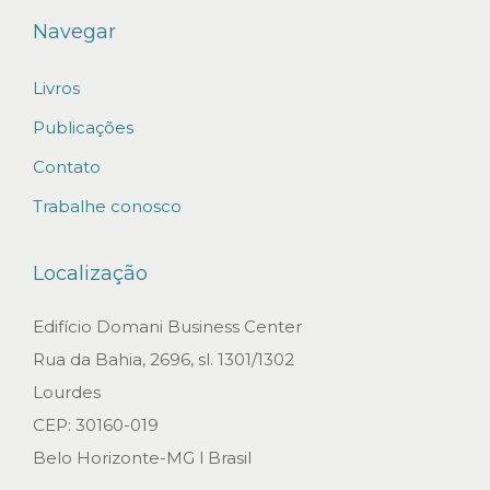
s
Navegar
C
o
Livros
m
Publicações
p
Contato
a
Trabalhe conosco
n
h
Localização
i
a
Edifício Domani Business Center
é
Rua da Bahia, 2696, sl. 1301/1302
c
Lourdes
o
CEP: 30160-019
n
Belo Horizonte-MG l Brasil
d