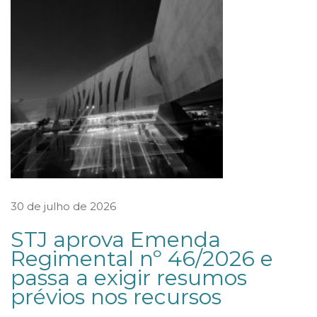
e
d
a
s
I
n
s
t
i
30 de julho de 2026
t
u
STJ aprova Emenda
Regimental nº 46/2026 e
i
passa a exigir resumos
ç
prévios nos recursos
õ