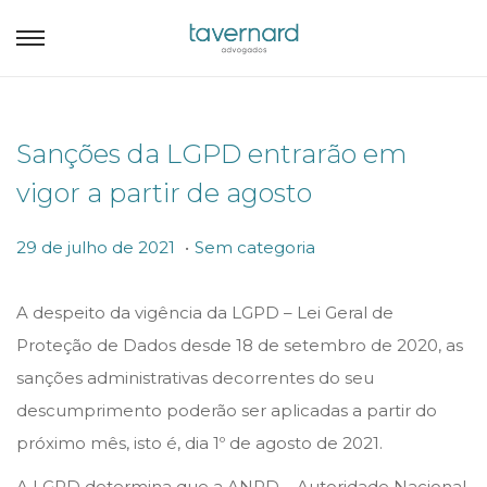
Sanções da LGPD entrarão em
vigor a partir de agosto
.
P
P
2
29 de julho de 2021
Sem categoria
o
o
9
s
s
d
A despeito da vigência da LGPD – Lei Geral de
t
t
e
Proteção de Dados desde 18 de setembro de 2020, as
e
e
j
sanções administrativas decorrentes do seu
d
d
u
descumprimento poderão ser aplicadas a partir do
o
i
l
próximo mês, isto é, dia 1º de agosto de 2021.
n
n
h
A LGPD determina que a ANPD – Autoridade Nacional