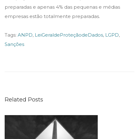
preparadas e apenas 4% das pequenas e médias
empresas estão totalmente preparadas.
Tags
:
ANPD
,
LeiGeraldeProteçãodeDados
,
LGPD
,
Sanções
J
u
s
t
i
Related Posts
ç
a
d
o
T