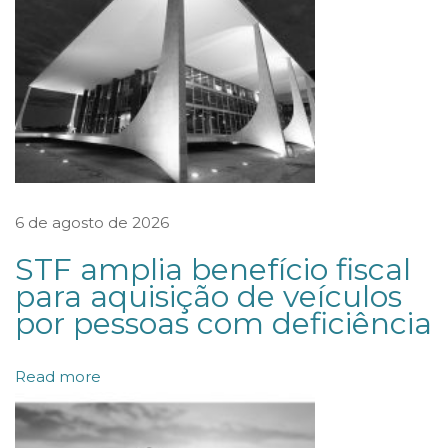
r
a
b
a
l
h
o
6 de agosto de 2026
A
STF amplia benefício fiscal
d
para aquisição de veículos
m
por pessoas com deficiência
i
t
Read more
e
P
e