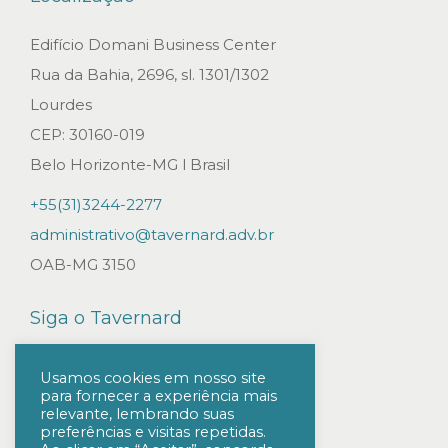
o
o
Edifício Domani Business Center
b
Rua da Bahia, 2696, sl. 1301/1302
r
Lourdes
i
CEP: 30160-019
g
Belo Horizonte-MG l Brasil
a
+55(31)3244-2277
d
administrativo@tavernard.adv.br
a
OAB-MG 3150
s
a
Siga o Tavernard
a
p
Usamos cookies em nosso site
r
para fornecer a experiência mais
relevante, lembrando suas
e
preferências e visitas repetidas.