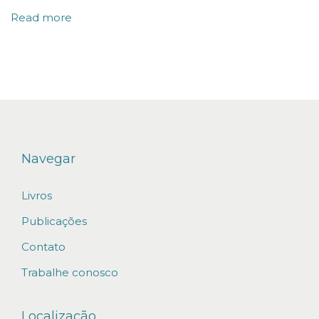
e
Read more
s
f
i
n
a
n
c
Navegar
e
i
Livros
r
Publicações
a
Contato
s
Trabalhe conosco
s
ã
Localização