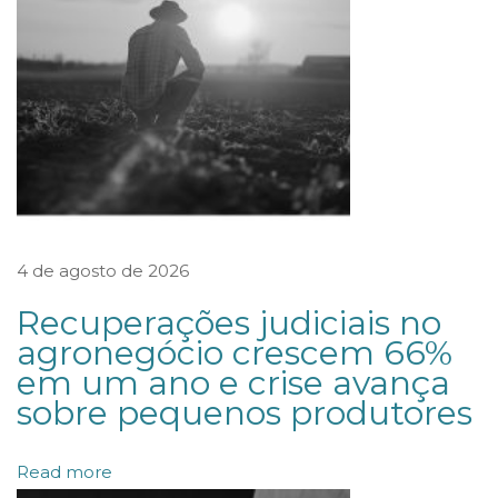
n
h
o
r
a
d
e
C
4 de agosto de 2026
r
Recuperações judiciais no
i
agronegócio crescem 66%
p
em um ano e crise avança
t
sobre pequenos produtores
o
m
Read more
o