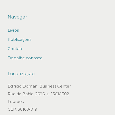
2
0
Navegar
2
2
Livros
Publicações
Contato
Trabalhe conosco
Localização
Edifício Domani Business Center
Rua da Bahia, 2696, sl. 1301/1302
Lourdes
CEP: 30160-019