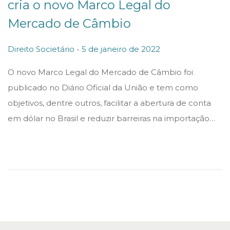
cria o novo Marco Legal do
Mercado de Câmbio
.
P
P
5
Direito Societário
5 de janeiro de 2022
o
o
d
O novo Marco Legal do Mercado de Câmbio foi
s
s
e
publicado no Diário Oficial da União e tem como
t
t
j
objetivos, dentre outros, facilitar a abertura de conta
e
e
a
em dólar no Brasil e reduzir barreiras na importação…
d
d
n
i
o
e
n
n
i
r
o
d
e