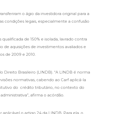
ansferiram o ágio da investidora original para a
as condições legais, especialmente a confusão
qualificada de 150% e isolada, lavrado contra
o de aquisições de investimentos avaliados e
os de 2009 e 2010.
o Direito Brasileiro (LINDB). “A LINDB é norma
visões normativas, cabendo ao Carf aplicá­-la
titutivo do crédito tributário, no contexto do
ministrativa”, afirma o acórdão.
aplicável o artigo 24 da LINDB. Para ela, o