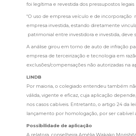
foi legítima e revestida dos pressupostos legais
“O uso de empresa veículo e de incorporação reve
empresa investida, estando diretamente vincula
patrimonial entre investidora e investida, deve 
A análise girou em torno de auto de infração pa
empresa de terceirização e tecnologia em razão
exclusões/compensações não autorizadas na apur
LINDB
Por maioria, o colegiado entendeu também não s
válida, vigente e eficaz, cuja aplicação depend
nos casos cabíveis. Entretanto, o artigo 24 da le
lançamento por homologação, por ser cabível a
Possibilidade de aplicação
A relatora, conselheira Amélia Wakako Morishit