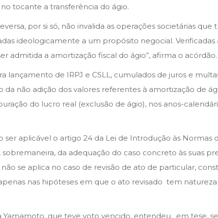
 no tocante a transferência do ágio.
rsa, por si só, não invalida as operações societárias que tr
das ideologicamente a um propósito negocial. Verificadas 
ser admitida a amortização fiscal do ágio”, afirma o acórdão.
ra lançamento de IRPJ e CSLL, cumulados de juros e multas 
 da não adição dos valores referentes à amortização de ági
ação do lucro real (exclusão de ágio), nos anos-­calendári
er aplicável o artigo 24 da Lei de Introdução às Normas d
e, sobremaneira, da adequação do caso concreto às suas pre
i não se aplica no caso de revisão de ato de particular, cons
penas nas hipóteses em que o ato revisado tem natureza ad
a Yamamoto, que teve voto vencido, entendeu, em tese, ser 