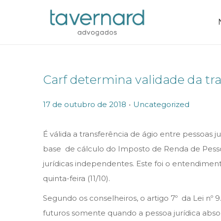
Carf determina validade da tra
.
P
P
17 de outubro de 2018
Uncategorized
o
o
s
s
É válida a transferência de ágio entre pessoa
t
t
base de cálculo do Imposto de Renda de Pessoa 
e
e
jurídicas independentes. Este foi o entendimen
d
d
quinta-feira (11/10).
o
i
Segundo os conselheiros, o artigo 7º da Lei nº 9
n
n
futuros somente quando a pessoa jurídica absor