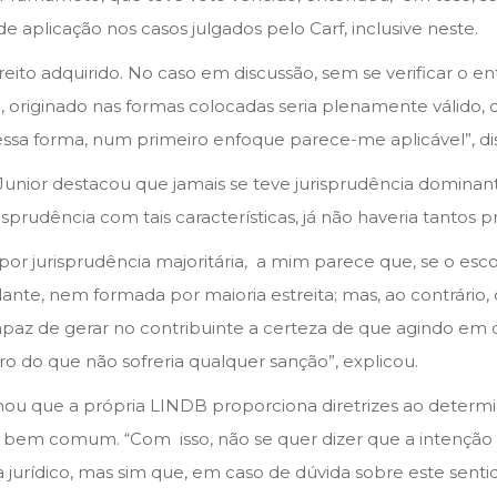
e aplicação nos casos julgados pelo Carf, inclusive neste.
direito adquirido. No caso em discussão, sem se verificar o 
 originado nas formas colocadas seria plenamente válido, 
essa forma, num primeiro enfoque parece­-me aplicável”, di
Junior destacou que jamais se teve jurisprudência dominant
isprudência com tais características, já não haveria tantos 
or jurisprudência majoritária, a mim parece que, se o esco
ilante, nem formada por maioria estreita; mas, ao contrári
a capaz de gerar no contribuinte a certeza de que agindo e
ro do que não sofreria qualquer sanção”, explicou.
ou que a própria LINDB proporciona diretrizes ao determinar
s do bem comum. “Com isso, não se quer dizer que a intenção
 jurídico, mas sim que, em caso de dúvida sobre este sentid