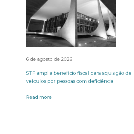
e
n
t
a
o
s
C
6 de agosto de 2026
o
STF amplia benefício fiscal para aquisição de
n
veículos por pessoas com deficiência
t
r
Read more
a
t
o
s