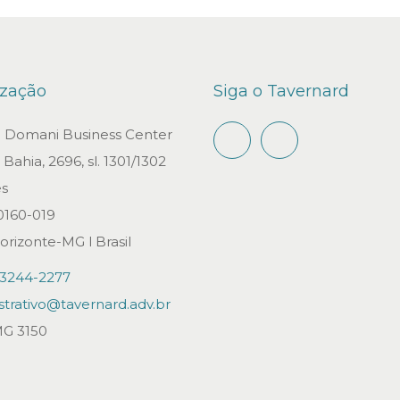
ização
Siga o Tavernard
io Domani Business Center
Bahia, 2696, sl. 1301/1302
s
0160-019
orizonte-MG l Brasil
)3244-2277
strativo@tavernard.adv.br
G 3150