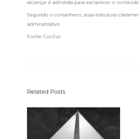
alcançar é admitida para esclarecer o conteúdo
Segundo o conselheiro, essa estrutura clarament
administrativo.
Fonte: ConJur
C
V
M
R
e
Related Posts
g
u
l
a
m