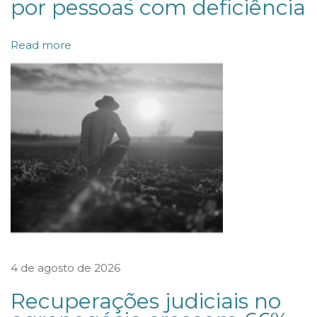
por pessoas com deficiência
o
s
Read more
s
i
b
i
l
i
d
a
d
e
4 de agosto de 2026
d
a
Recuperações judiciais no
I