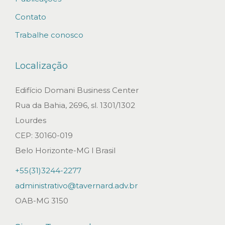
ç
Contato
a
Trabalhe conosco
G
r
Localização
a
v
Edifício Domani Business Center
e
Rua da Bahia, 2696, sl. 1301/1302
a
Lourdes
N
CEP: 30160-019
ã
Belo Horizonte-MG l Brasil
o
+55(31)3244-2277
A
administrativo@tavernard.adv.br
p
OAB-MG 3150
o
s