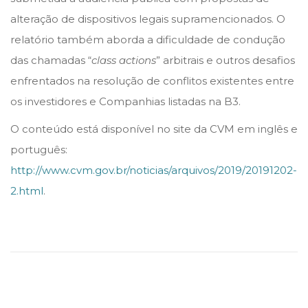
alteração de dispositivos legais supramencionados. O
relatório também aborda a dificuldade de condução
das chamadas “
class actions
” arbitrais e outros desafios
enfrentados na resolução de conflitos existentes entre
os investidores e Companhias listadas na B3.
O conteúdo está disponível no site da CVM em inglês e
português:
http://www.cvm.gov.br/noticias/arquivos/2019/20191202-
2.html
.
S
T
F
:
J