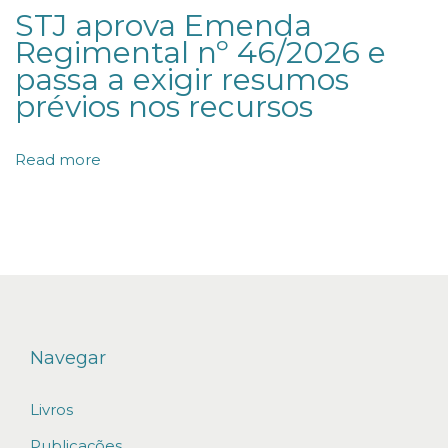
STJ aprova Emenda
a
Regimental nº 46/2026 e
P
passa a exigir resumos
o
prévios nos recursos
r
t
Read more
a
d
o
r
d
e
D
Navegar
o
Livros
e
n
Publicações