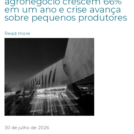
agronegócio crescem 66%
em um ano e crise avança
s
sobre pequenos produtores
e
n
Read more
ç
ã
o
d
o
I
R
P
F
P
a
30 de julho de 2026
r