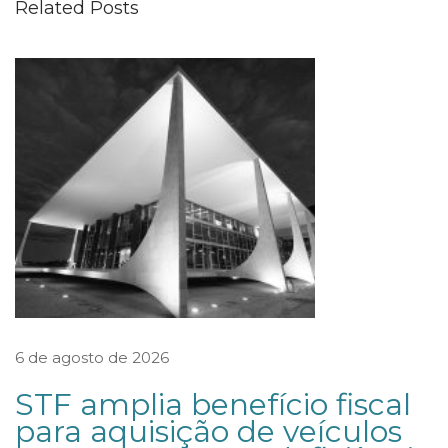
Related Posts
u
l
g
a
m
e
n
t
o
s
o
b
6 de agosto de 2026
r
STF amplia benefício fiscal
e
para aquisição de veículos
P