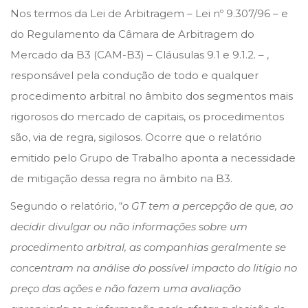
s
s
Nos termos da Lei de Arbitragem – Lei nº 9.307/96 – e
t
t
do Regulamento da Câmara de Arbitragem do
e
e
Mercado da B3 (CAM-B3) – Cláusulas 9.1 e 9.1.2. – ,
d
d
responsável pela condução de todo e qualquer
o
i
procedimento arbitral no âmbito dos segmentos mais
n
n
rigorosos do mercado de capitais, os procedimentos
são, via de regra, sigilosos. Ocorre que o relatório
emitido pelo Grupo de Trabalho aponta a necessidade
de mitigação dessa regra no âmbito na B3.
Segundo o relatório, “
o GT tem a percepção de que, ao
decidir divulgar ou não informações sobre um
procedimento arbitral, as companhias geralmente se
concentram na análise do possível impacto do litígio no
preço das ações e não fazem uma avaliação