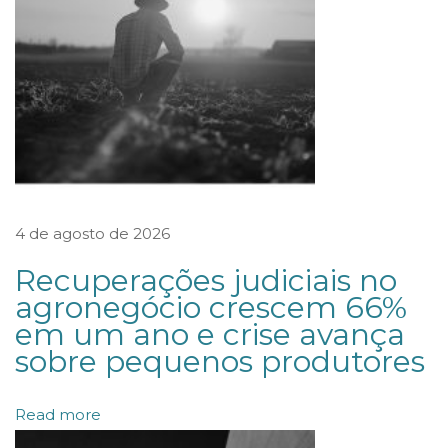
a
c
o
m
p
r
a
d
4 de agosto de 2026
e
Recuperações judiciais no
o
agronegócio crescem 66%
p
em um ano e crise avança
e
sobre pequenos produtores
r
a
Read more
ç