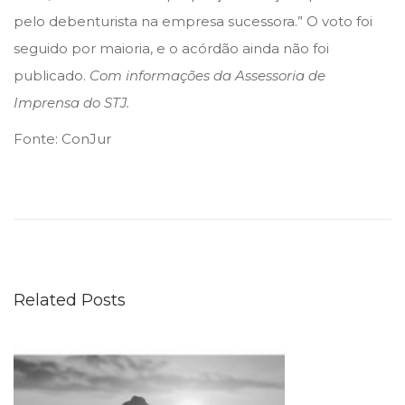
pelo debenturista na empresa sucessora.” O voto foi
seguido por maioria, e o acórdão ainda não foi
publicado.
Com informações da Assessoria de
Imprensa do STJ.
Fonte: ConJur
C
a
d
e
a
Related Posts
p
r
o
v