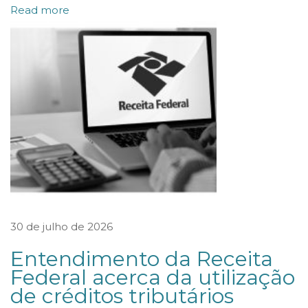
Read more
i
b
a
n
k
p
e
l
o
I
t
30 de julho de 2026
a
Entendimento da Receita
ú
Federal acerca da utilização
,
de créditos tributários
m