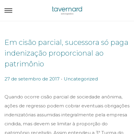
Em cisão parcial, sucessora só paga
indenização proporcional ao
patrimônio
.
P
P
27 de setembro de 2017
Uncategorized
o
o
s
s
Quando ocorre cisão parcial de sociedade anônima,
t
t
ações de regresso podem cobrar eventuais obrigações
e
e
indenizatórias assumidas integralmente pela empresa
d
d
cindida, mas devem se limitar à proporção do
o
i
patrimônio recebido. Assim entendeu a 3ª Turma do