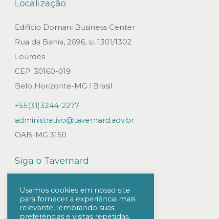
Localização
C
â
Edifício Domani Business Center
m
Rua da Bahia, 2696, sl. 1301/1302
a
Lourdes
r
CEP: 30160-019
a
Belo Horizonte-MG l Brasil
d
+55(31)3244-2277
o
administrativo@tavernard.adv.br
s
OAB-MG 3150
D
e
Siga o Tavernard
p
u
Usamos cookies em nosso site
para fornecer a experiência mais
t
relevante, lembrando suas
a
preferências e visitas repetidas.