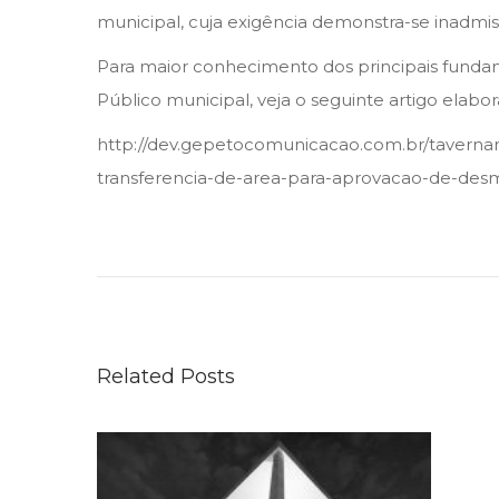
n
n
municipal, cuja exigência demonstra-se inadmis
Para maior conhecimento dos principais fundam
Público municipal, veja o seguinte artigo elabo
http://dev.gepetocomunicacao.com.br/tavernar
transferencia-de-area-para-aprovacao-de-de
V
S
e
m
i
Related Posts
n
á
r
i