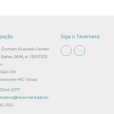
ização
Siga o Tavernard
io Domani Business Center
Bahia, 2696, sl. 1301/1302
s
0160-019
orizonte-MG l Brasil
)3244-2277
strativo@tavernard.adv.br
G 3150