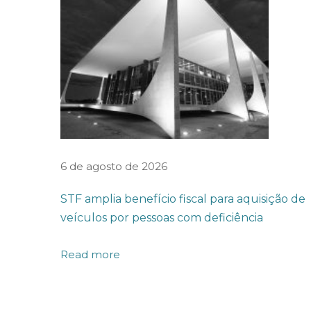
o
d
e
F
é
r
i
a
6 de agosto de 2026
s
STF amplia benefício fiscal para aquisição de
d
veículos por pessoas com deficiência
o
G
Read more
r
u
p