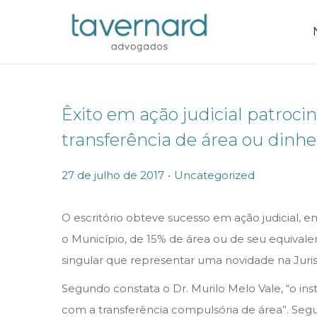
Êxito em ação judicial patrocin
transferência de área ou din
.
P
P
27 de julho de 2017
Uncategorized
o
o
s
s
O escritório obteve sucesso em ação judicial, em
t
t
o Município, de 15% de área ou de seu equiva
e
e
singular que representar uma novidade na Juri
d
d
Segundo constata o Dr. Murilo Melo Vale, “o 
o
i
com a transferência compulsória de área”. Segun