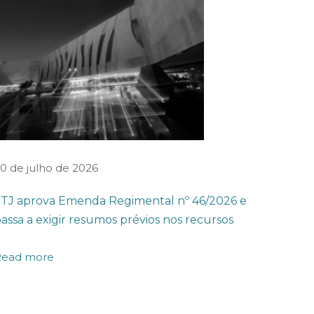
0 de julho de 2026
TJ aprova Emenda Regimental nº 46/2026 e
assa a exigir resumos prévios nos recursos
Read more