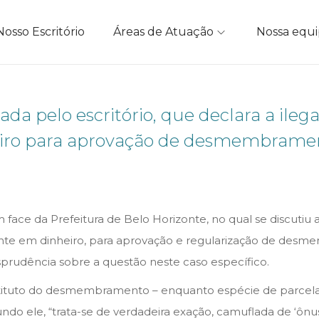
Nosso Escritório
Áreas de Atuação
Nossa equ
ada pelo escritório, que declara a ileg
heiro para aprovação de desmembramen
 face da Prefeitura de Belo Horizonte, no qual se discutiu a
lente em dinheiro, para aprovação e regularização de des
sprudência sobre a questão neste caso específico.
instituto do desmembramento – enquanto espécie de parcel
do ele, “trata-se de verdadeira exação, camuflada de ‘ônus 