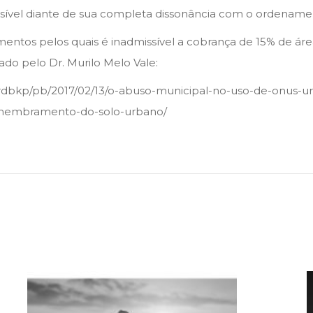
sível diante de sua completa dissonância com o ordenamento
entos pelos quais é inadmissível a cobrança de 15% de áre
rado pelo Dr. Murilo Melo Vale:
dbkp/pb/2017/02/13/o-abuso-municipal-no-uso-de-onus-urb
smembramento-do-solo-urbano/