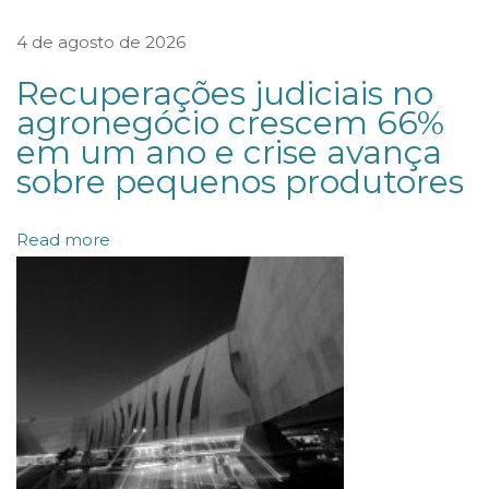
2
4 de agosto de 2026
1
9
Recuperações judiciais no
/
agronegócio crescem 66%
em um ano e crise avança
2
sobre pequenos produtores
0
1
Read more
8
O
t
r
a
b
a
l