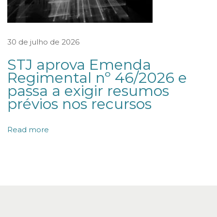
h
o
n
30 de julho de 2026
a
STJ aprova Emenda
m
Regimental nº 46/2026 e
o
passa a exigir resumos
d
prévios nos recursos
a
l
Read more
i
d
a
d
e
H