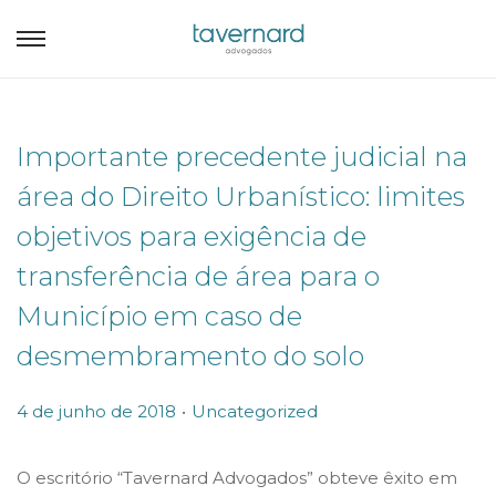
Importante precedente judicial na
área do Direito Urbanístico: limites
objetivos para exigência de
transferência de área para o
Município em caso de
desmembramento do solo
.
P
P
4 de junho de 2018
Uncategorized
o
o
s
s
O escritório “Tavernard Advogados” obteve êxito em