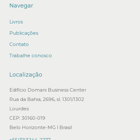
o
Navegar
m
Livros
e
O
Publicações
f
Contato
f
Trabalhe conosco
i
c
Localização
e
p
Edifício Domani Business Center
ó
Rua da Bahia, 2696, sl. 1301/1302
s
Lourdes
R
CEP: 30160-019
e
Belo Horizonte-MG l Brasil
f
+55(31)3244-2277