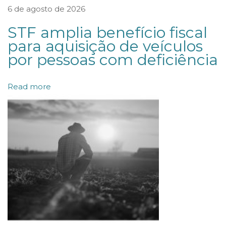
f
6 de agosto de 2026
í
STF amplia benefício fiscal
c
para aquisição de veículos
i
por pessoas com deficiência
o
A
Read more
n
a
m
a
t
r
a
n
º