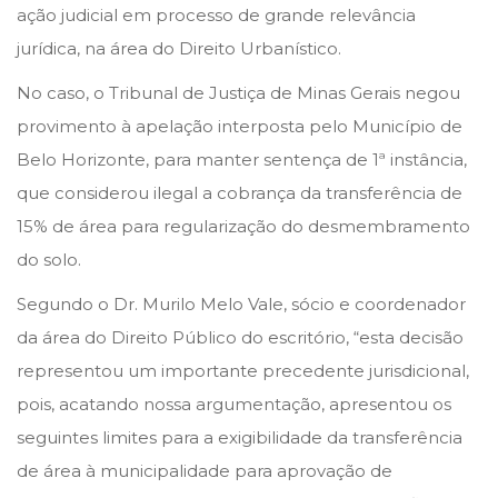
t
t
ação judicial em processo de grande relevância
e
e
jurídica, na área do Direito Urbanístico.
d
d
No caso, o Tribunal de Justiça de Minas Gerais negou
o
i
provimento à apelação interposta pelo Município de
n
n
Belo Horizonte, para manter sentença de 1ª instância,
que considerou ilegal a cobrança da transferência de
15% de área para regularização do desmembramento
do solo.
Segundo o Dr. Murilo Melo Vale, sócio e coordenador
da área do Direito Público do escritório, “esta decisão
representou um importante precedente jurisdicional,
pois, acatando nossa argumentação, apresentou os
seguintes limites para a exigibilidade da transferência
de área à municipalidade para aprovação de