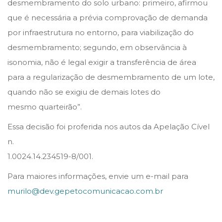
desmembramento do solo urbano: primeiro, afirmou
que é necessária a prévia comprovação de demanda
por infraestrutura no entorno, para viabilização do
desmembramento; segundo, em observância à
isonomia, não é legal exigir a transferência de área
para a regularização de desmembramento de um lote,
quando não se exigiu de demais lotes do
mesmo quarteirão”.
Essa decisão foi proferida nos autos da Apelação Cível
n.
1.0024.14.234519-8/001.
Para maiores informações, envie um e-mail para
murilo@dev.gepetocomunicacao.com.br
C