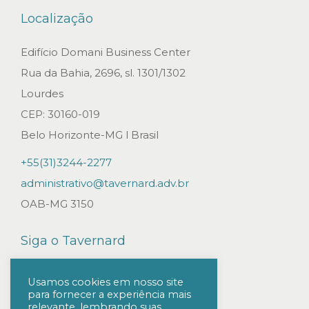
Localização
Edifício Domani Business Center
Rua da Bahia, 2696, sl. 1301/1302
Lourdes
CEP: 30160-019
Belo Horizonte-MG l Brasil
+55(31)3244-2277
administrativo@tavernard.adv.br
OAB-MG 3150
Siga o Tavernard
Usamos cookies em nosso site
para fornecer a experiência mais
relevante, lembrando suas