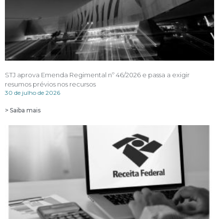
STJ aprova Emenda Regimental nº 46/2026 e passa a exigir
resumos prévios nos recursos
30 de julho de 2026
> Saiba mais