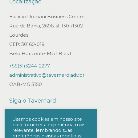
Localização
Edifício Domani Business Center
Rua da Bahia, 2696, sl. 1301/1302
Lourdes
CEP: 30160-019
Belo Horizonte-MG l Brasil
+55(31)3244-2277
administrativo@tavernard.adv.br
OAB-MG 3150
Siga o Tavernard
Usamos cookies em nosso site
para fornecer a experiência mais
relevante, lembrando suas
preferências e visitas repetidas.