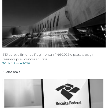
STJ aprova Emenda Regimental nº 46/2026 e passa a exigir
resumos prévios nos recursos
30 de julho de 2026
> Saiba mais