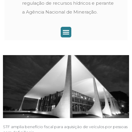
regulação de recursos hídricos e perante
a Agência Nacional de Mineração.
Mercado de Capitais e Fundos de Investimento
Planejamento Sucessório e Holding Familiar
STF amplia benefício fiscal para aquisição de veículos por pessoas