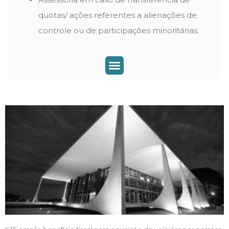
quotas/ ações referentes a alienações de
controle ou de participações minoritárias.
Mercado de Capitais e Fundos de Investimento
Planejamento Sucessório e Holding Familiar