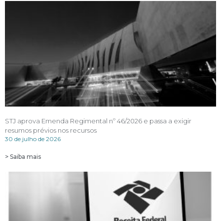
STJ aprova Emenda Regimental nº 46/2026 e passa a exigir
resumos prévios nos recursos
30 de julho de 2026
> Saiba mais