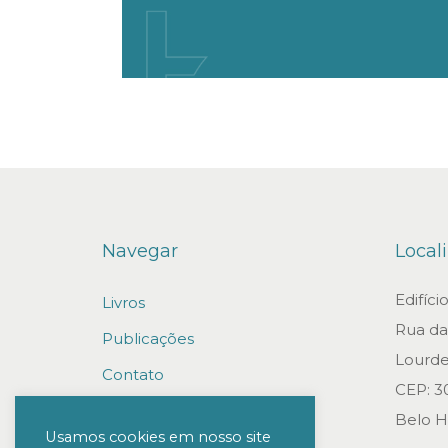
Navegar
Local
Edifíc
Livros
Rua da 
Publicações
Lourde
Contato
CEP: 3
Trabalhe conosco
Belo H
Usamos cookies em nosso site