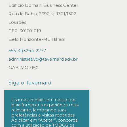
Edifício Domani Business Center
Rua da Bahia, 2696, sl. 1301/1302
Lourdes
CEP: 30160-019
Belo Horizonte-MG l Brasil
+55(31)3244-2277
administrativo@tavernard.adv.br
OAB-MG 3150
Siga o Tavernard
Usamos cookies em nosso site
para fornecer a experiência mais
relevante, lembrando suas
preferências e visitas repetidas.
Ao clicar em “Aceitar”, concorda
com a utilização de TODOS os