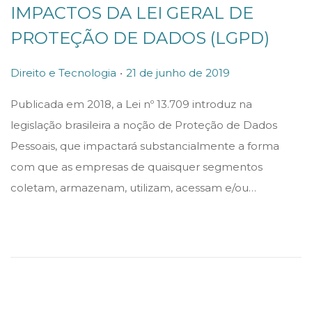
IMPACTOS DA LEI GERAL DE
PROTEÇÃO DE DADOS (LGPD)
.
P
P
Direito e Tecnologia
21 de junho de 2019
o
o
Publicada em 2018, a Lei nº 13.709 introduz na
s
s
legislação brasileira a noção de Proteção de Dados
t
t
Pessoais, que impactará substancialmente a forma
e
e
com que as empresas de quaisquer segmentos
d
d
coletam, armazenam, utilizam, acessam e/ou…
i
o
n
n