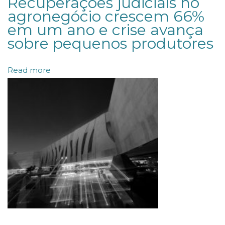
Recuperações judiciais no
r
agronegócio crescem 66%
em um ano e crise avança
t
sobre pequenos produtores
e
p
Read more
a
r
t
i
c
i
p
a
d
o
“