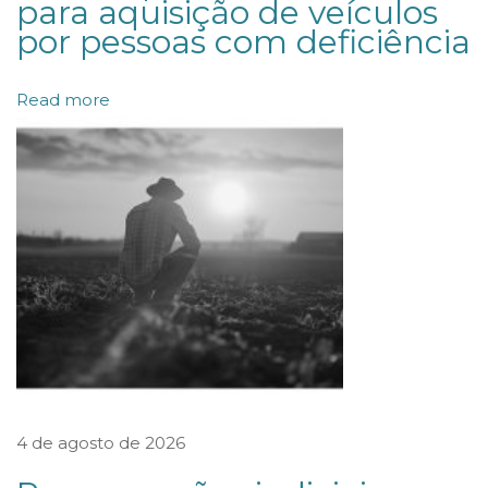
para aquisição de veículos
D
por pessoas com deficiência
r
a
Read more
.
C
a
r
o
l
i
n
a
D
4 de agosto de 2026
u
a