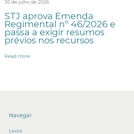
30 de julho de 2026
G
STJ aprova Emenda
l
Regimental nº 46/2026 e
o
passa a exigir resumos
b
prévios nos recursos
a
l
Read more
L
a
w
a
n
d
B
Navegar
u
Livros
s