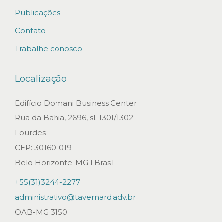
i
Publicações
n
Contato
e
Trabalhe conosco
s
s
Localização
S
e
Edifício Domani Business Center
m
Rua da Bahia, 2696, sl. 1301/1302
i
Lourdes
n
CEP: 30160-019
a
Belo Horizonte-MG l Brasil
r
+55(31)3244-2277
”
administrativo@tavernard.adv.br
d
OAB-MG 3150
e