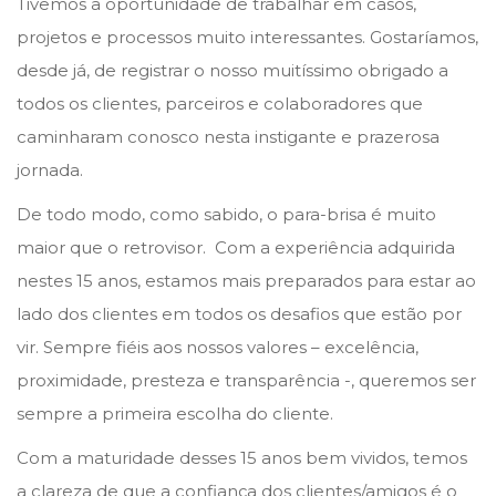
Tivemos a oportunidade de trabalhar em casos,
e
projetos e processos muito interessantes. Gostaríamos,
2
desde já, de registrar o nosso muitíssimo obrigado a
0
todos os clientes, parceiros e colaboradores que
2
caminharam conosco nesta instigante e prazerosa
4
jornada.
De todo modo, como sabido, o para-brisa é muito
maior que o retrovisor. Com a experiência adquirida
nestes 15 anos, estamos mais preparados para estar ao
lado dos clientes em todos os desafios que estão por
vir. Sempre fiéis aos nossos valores – excelência,
proximidade, presteza e transparência -, queremos ser
sempre a primeira escolha do cliente.
Com a maturidade desses 15 anos bem vividos, temos
a clareza de que a confiança dos clientes/amigos é o