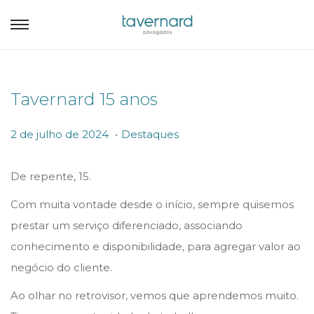
Tavernard 15 anos
.
P
P
2
2 de julho de 2024
Destaques
o
o
d
s
s
e
De repente, 15.
t
t
j
Com muita vontade desde o início, sempre quisemos
e
e
u
prestar um serviço diferenciado, associando
d
d
l
conhecimento e disponibilidade, para agregar valor ao
o
i
h
negócio do cliente.
n
n
o
Ao olhar no retrovisor, vemos que aprendemos muito.
d