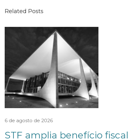
b
Related Posts
e
r
s
a
n
d
P
a
r
t
n
e
6 de agosto de 2026
r
STF amplia benefício fiscal
s