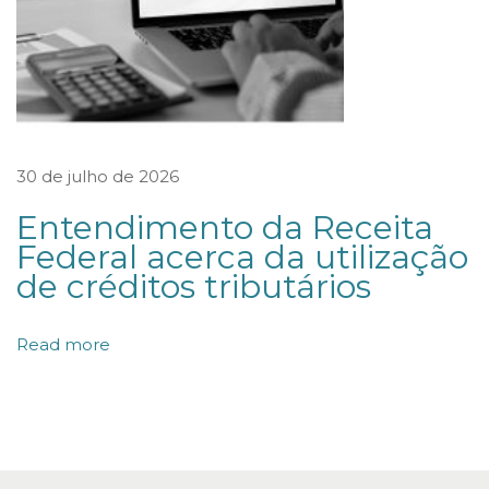
a
r
q
u
e
s
30 de julho de 2026
N
Entendimento da Receita
a
Federal acerca da utilização
c
de créditos tributários
i
o
Read more
n
a
i
s