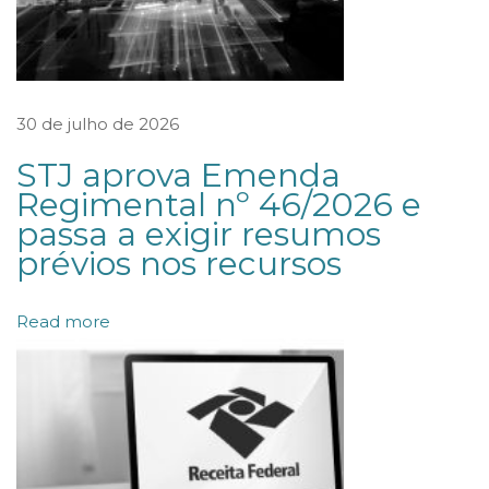
o
i
n
30 de julho de 2026
o
v
STJ aprova Emenda
Regimental nº 46/2026 e
a
passa a exigir resumos
d
prévios nos recursos
o
r
Read more
p
a
r
a
P