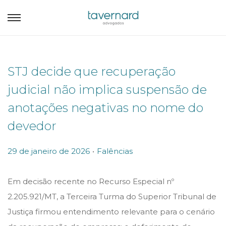
STJ decide que recuperação
judicial não implica suspensão de
anotações negativas no nome do
devedor
.
P
P
29 de janeiro de 2026
Falências
o
o
s
s
Em decisão recente no Recurso Especial nº
t
t
2.205.921/MT, a Terceira Turma do Superior Tribunal de
e
e
Justiça firmou entendimento relevante para o cenário
d
d