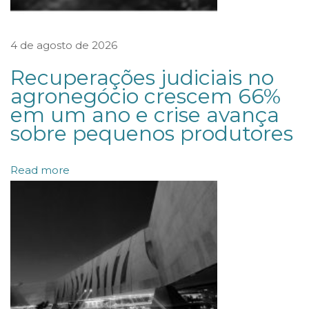
m
a
4 de agosto de 2026
z
Recuperações judiciais no
ô
agronegócio crescem 66%
n
em um ano e crise avança
i
sobre pequenos produtores
a
e
Read more
m
p
r
o
j
e
t