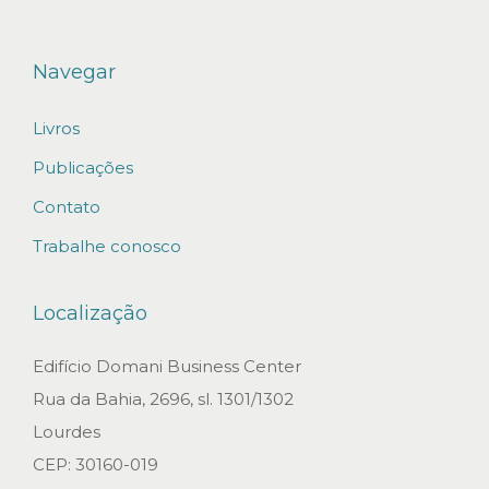
E
b
o
Navegar
o
Livros
k
–
Publicações
R
Contato
e
Trabalhe conosco
f
o
Localização
r
m
Edifício Domani Business Center
a
Rua da Bahia, 2696, sl. 1301/1302
T
Lourdes
r
CEP: 30160-019