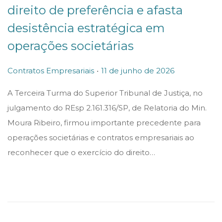
direito de preferência e afasta
desistência estratégica em
operações societárias
.
P
P
1
Contratos Empresariais
11 de junho de 2026
o
o
1
A Terceira Turma do Superior Tribunal de Justiça, no
s
s
d
julgamento do REsp 2.161.316/SP, de Relatoria do Min.
t
t
e
Moura Ribeiro, firmou importante precedente para
e
e
j
operações societárias e contratos empresariais ao
d
d
u
reconhecer que o exercício do direito…
i
o
n
n
n
h
o
d
e