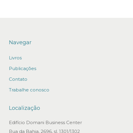
2
0
2
6
Navegar
Livros
Publicações
Contato
Trabalhe conosco
Localização
Edifício Domani Business Center
Rua da Bahia, 2696, sl. 1301/1302