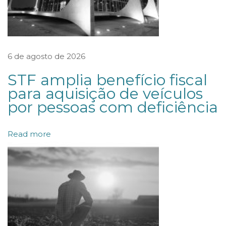
t
a
l
P
6 de agosto de 2026
G
STF amplia benefício fiscal
F
para aquisição de veículos
N
por pessoas com deficiência
n
º
Read more
6
/
2
0
2
6