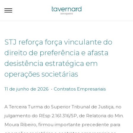
STJ reforça força vinculante do
direito de preferência e afasta
desistência estratégica em
operações societárias
.
P
P
1
11 de junho de 2026
Contratos Empresariais
o
o
1
s
s
d
A Terceira Turma do Superior Tribunal de Justiça, no
t
t
e
julgamento do REsp 2.161.316/SP, de Relatoria do Min.
e
e
j
Moura Ribeiro, firmou importante precedente para
d
d
u