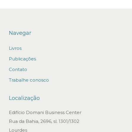
a
d
a
s
Navegar
p
Livros
a
r
Publicações
a
Contato
n
Trabalhe conosco
e
g
Localização
o
c
Edifício Domani Business Center
i
Rua da Bahia, 2696, sl. 1301/1302
a
Lourdes