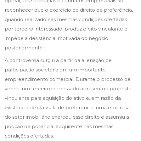
operações societárias e contratos empresariais ao
o
i
n
reconhecer que o exercício do direito de preferência,
n
n
h
quando realizado nas mesmas condições ofertadas
o
por terceiro interessado, produz efeito vinculante e
d
impede a desistência imotivada do negócio
e
posteriormente.
2
A controvérsia surgiu a partir da alienação de
0
participação societária em um importante
2
empreendimento comercial. Durante o processo de
6
venda, um terceiro interessado apresentou proposta
vinculante para aquisição do ativo e, em razão da
existência de cláusula de preferência, uma empresa
do setor imobiliário exerceu esse direito e assumiu a
posição de potencial adquirente nas mesmas
condições ofertadas.