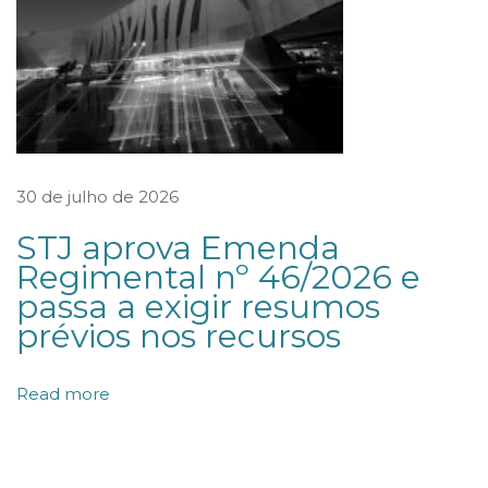
o
n
d
i
ç
õ
30 de julho de 2026
e
STJ aprova Emenda
s
Regimental nº 46/2026 e
f
passa a exigir resumos
a
prévios nos recursos
c
i
Read more
l
i
t