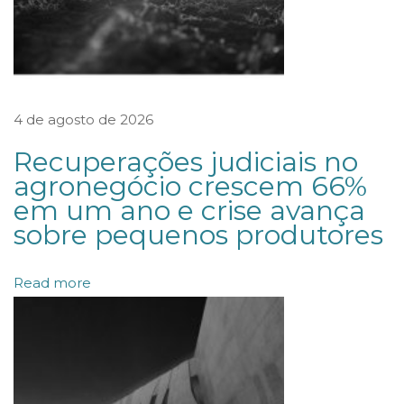
,
q
u
e
4 de agosto de 2026
o
p
Recuperações judiciais no
o
agronegócio crescem 66%
em um ano e crise avança
r
sobre pequenos produtores
t
u
Read more
n
i
z
a
c