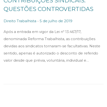
CONTRIBUIÇÕES SINDICAIS:
QUESTÕES CONTROVERTIDAS
.
P
P
Direito Trabalhista
5 de julho de 2019
o
o
Após a entrada em vigor da Lei nº 13.467/17,
s
s
denominada Reforma Trabalhista, as contribuições
t
t
devidas aos sindicatos tornaram-se facultativas. Neste
e
e
sentido, apenas é autorizado o desconto de referido
d
d
valor desde que prévia, voluntária, individual e…
i
o
n
n