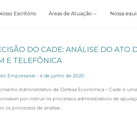
Nosso Escritório
Áreas de Atuação
Nossa equ
CISÃO DO CADE: ANÁLISE DO ATO
M E TELEFÔNICA
.
P
ito Empresarial
4 de junho de 2020
o
onselho Administrativo de Defesa Econômica – Cade é uma
s
onsável por instruir os processos administrativos de apur
t
o os processos de análise…
e
d
o