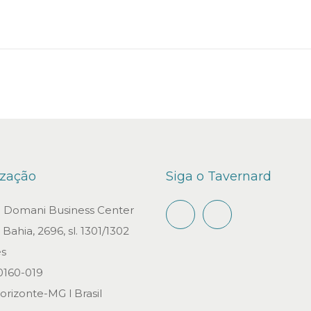
n
ização
Siga o Tavernard
io Domani Business Center
Bahia, 2696, sl. 1301/1302
s
0160-019
orizonte-MG l Brasil