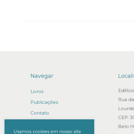
n
Navegar
Local
Edifíc
Livros
Rua da 
Publicações
Lourde
Contato
CEP: 3
Trabalhe conosco
Belo H
Usamos cookies em nosso site