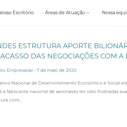
Nosso Escritório
Áreas de Atuação
Nossa equ
DES ESTRUTURA APORTE BILIONÁ
ACASSO DAS NEGOCIAÇÕES COM A
.
P
ito Empresarial
7 de maio de 2020
o
anco Nacional de Desenvolvimento Econômico e Social estru
s
 a fabricante nacional de aeronaves ter visto frustradas s
t
ture com…
e
d
o