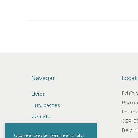
n
Navegar
Local
Edifíc
Livros
Rua da 
Publicações
Lourde
Contato
CEP: 3
Trabalhe conosco
Belo H
Usamos cookies em nosso site