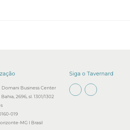
n
ização
Siga o Tavernard
io Domani Business Center
Bahia, 2696, sl. 1301/1302
s
0160-019
orizonte-MG l Brasil