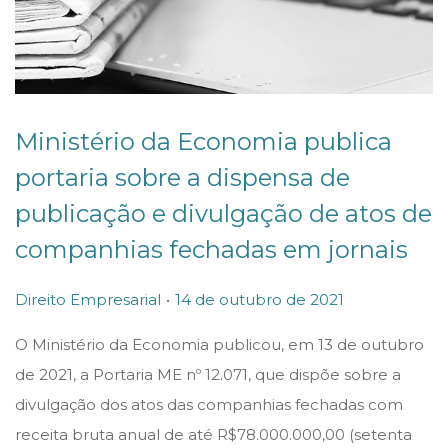
Ministério da Economia publica
portaria sobre a dispensa de
publicação e divulgação de atos de
companhias fechadas em jornais
.
P
P
1
Direito Empresarial
14 de outubro de 2021
o
o
4
O Ministério da Economia publicou, em 13 de outubro
s
s
d
de 2021, a Portaria ME nº 12.071, que dispõe sobre a
t
t
e
divulgação dos atos das companhias fechadas com
e
e
o
receita bruta anual de até R$78.000.000,00 (setenta
d
d
u