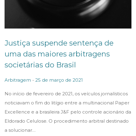
Justiça suspende sentença de
uma das maiores arbitragens
societárias do Brasil
.
P
P
2
Arbitragem
25 de março de 2021
o
o
5
No início de fevereiro de 2021, os veículos jornalísticos
s
s
d
noticiavam o fim do litígio entre a multinacional Paper
t
t
e
Excellence e a brasileira J&F pelo controle acionário da
e
e
m
Eldorado Celulose. O procedimento arbitral destinado
d
d
a
a solucionar…
i
o
r