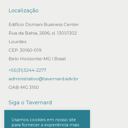
Localização
Edifício Domani Business Center
Rua da Bahia, 2696, sl. 1301/1302
Lourdes
CEP: 30160-019
Belo Horizonte-MG l Brasil
+55(31)3244-2277
administrativo@tavernard.adv.br
OAB-MG 3150
Siga o Tavernard
Usamos cookies em nosso site
para fornecer a experiência mais