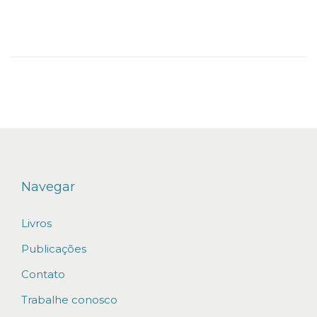
n
n
ç
o
d
e
2
0
2
1
Navegar
Livros
Publicações
Contato
Trabalhe conosco