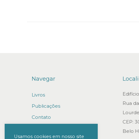
Navegar
Local
Edifíc
Livros
Rua da 
Publicações
Lourde
Contato
CEP: 3
Trabalhe conosco
Belo H
Usamos cookies em nosso site