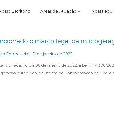
Nosso Escritório
Áreas de Atuação
Nossa equ
ncionado o marco legal da microgera
.
P
1
ito Empresarial
11 de janeiro de 2022
o
1
sancionada, no dia 06 de janeiro de 2022, a Lei nº 14.300/20
s
d
igeração distribuída, o Sistema de Compensação de Energia
t
e
e
j
d
a
o
n
n
e