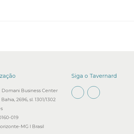
i
r
o
d
e
2
0
2
2
ização
Siga o Tavernard
io Domani Business Center
Bahia, 2696, sl. 1301/1302
s
0160-019
orizonte-MG l Brasil