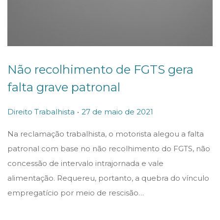
Não recolhimento de FGTS gera
falta grave patronal
.
P
P
2
Direito Trabalhista
27 de maio de 2021
o
o
7
Na reclamação trabalhista, o motorista alegou a falta
s
s
d
patronal com base no não recolhimento do FGTS, não
t
t
e
concessão de intervalo intrajornada e vale
e
e
m
alimentação. Requereu, portanto, a quebra do vínculo
d
d
a
empregatício por meio de rescisão…
i
o
i
n
n
o