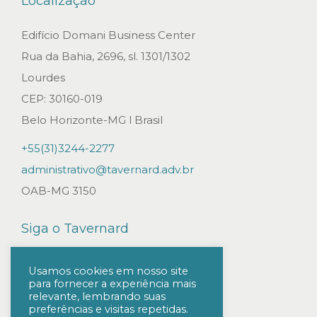
Localização
Edifício Domani Business Center
Rua da Bahia, 2696, sl. 1301/1302
Lourdes
CEP: 30160-019
Belo Horizonte-MG l Brasil
+55(31)3244-2277
administrativo@tavernard.adv.br
OAB-MG 3150
Siga o Tavernard
Usamos cookies em nosso site
para fornecer a experiência mais
relevante, lembrando suas
preferências e visitas repetidas.