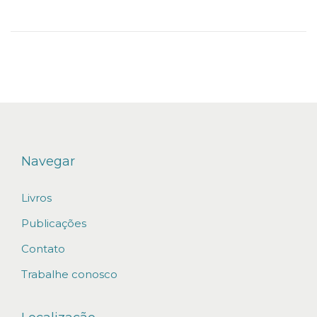
d
e
2
0
2
1
Navegar
Livros
Publicações
Contato
Trabalhe conosco