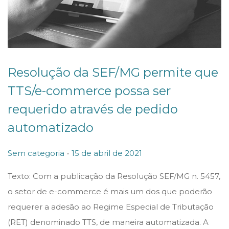
Resolução da SEF/MG permite que
TTS/e-commerce possa ser
requerido através de pedido
automatizado
.
P
P
1
Sem categoria
15 de abril de 2021
o
o
5
Texto: Com a publicação da Resolução SEF/MG n. 5457,
s
s
d
o setor de e-commerce é mais um dos que poderão
t
t
e
requerer a adesão ao Regime Especial de Tributação
e
e
a
(RET) denominado TTS, de maneira automatizada. A
d
d
b