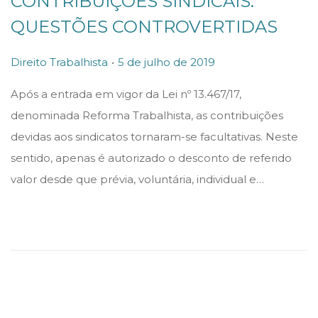
CONTRIBUIÇÕES SINDICAIS:
QUESTÕES CONTROVERTIDAS
.
P
P
Direito Trabalhista
5 de julho de 2019
o
o
Após a entrada em vigor da Lei nº 13.467/17,
s
s
denominada Reforma Trabalhista, as contribuições
t
t
devidas aos sindicatos tornaram-se facultativas. Neste
e
e
sentido, apenas é autorizado o desconto de referido
d
d
valor desde que prévia, voluntária, individual e…
i
o
n
n