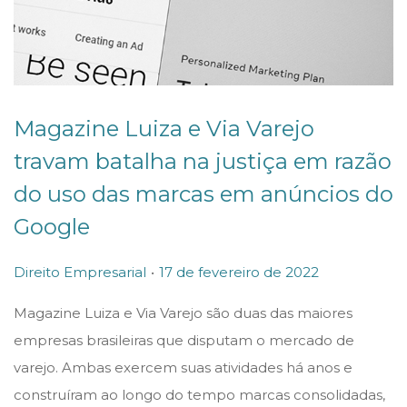
Magazine Luiza e Via Varejo
travam batalha na justiça em razão
do uso das marcas em anúncios do
Google
.
P
P
1
Direito Empresarial
17 de fevereiro de 2022
o
o
7
Magazine Luiza e Via Varejo são duas das maiores
s
s
d
empresas brasileiras que disputam o mercado de
t
t
e
varejo. Ambas exercem suas atividades há anos e
e
e
f
construíram ao longo do tempo marcas consolidadas,
d
d
e