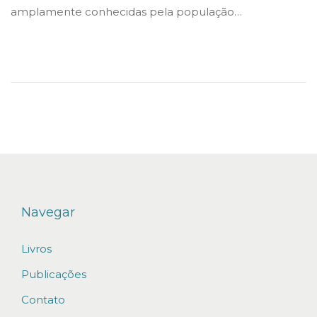
amplamente conhecidas pela população…
i
o
v
n
n
e
r
e
i
r
o
d
e
Navegar
2
0
Livros
2
Publicações
2
Contato