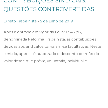
CONTRIBUIÇÕES SINDICAIS:
QUESTÕES CONTROVERTIDAS
.
P
P
Direito Trabalhista
5 de julho de 2019
o
o
Após a entrada em vigor da Lei nº 13.467/17,
s
s
denominada Reforma Trabalhista, as contribuições
t
t
devidas aos sindicatos tornaram-se facultativas. Neste
e
e
sentido, apenas é autorizado o desconto de referido
d
d
valor desde que prévia, voluntária, individual e…
i
o
n
n