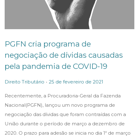
PGFN cria programa de
negociação de dívidas causadas
pela pandemia de COVID-19
.
P
P
2
Direito Tributário
25 de fevereiro de 2021
o
o
5
Recentemente, a Procuradoria-Geral da Fazenda
s
s
d
Nacional(PGFN), lançou um novo programa de
t
t
e
negociação das dívidas que foram contraídas com a
e
e
f
União durante o período de março a dezembro de
d
d
e
2020. O prazo para adesão se inicia no dia 1º de março
i
o
v