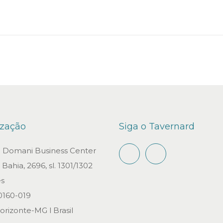
n
b
r
o
d
e
2
0
2
1
ização
Siga o Tavernard
io Domani Business Center
Bahia, 2696, sl. 1301/1302
s
0160-019
orizonte-MG l Brasil