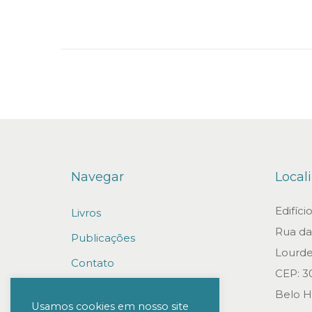
n
Navegar
Local
Edifíc
Livros
Rua da 
Publicações
Lourde
Contato
CEP: 3
Trabalhe conosco
Belo H
Usamos cookies em nosso site