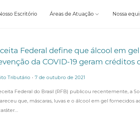
Nosso Escritório
Áreas de Atuação
Nossa equ
ceita Federal define que álcool em ge
evenção da COVID-19 geram créditos 
.
P
7
ito Tributário
7 de outubro de 2021
o
d
eceita Federal do Brasil (RFB) publicou recentemente, a So
s
e
lareceu que, máscaras, luvas e o álcool em gel fornecido
t
o
caráter…
e
u
d
t
o
u