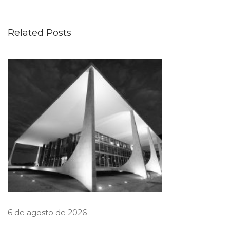
I
r
Related Posts
e
g
u
l
a
m
e
n
t
a
r
e
6 de agosto de 2026
g