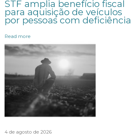
STF amplia benefício fiscal
i
para aquisição de veículos
s
por pessoas com deficiência
t
r
Read more
o
d
e
m
a
r
c
a
s
c
4 de agosto de 2026
o