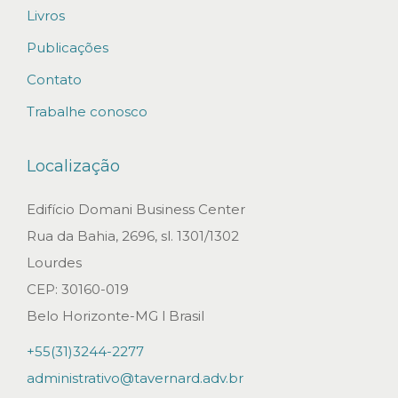
Livros
o
T
Publicações
a
Contato
v
Trabalhe conosco
e
r
Localização
n
a
Edifício Domani Business Center
r
Rua da Bahia, 2696, sl. 1301/1302
d
Lourdes
A
CEP: 30160-019
d
Belo Horizonte-MG l Brasil
v
+55(31)3244-2277
o
administrativo@tavernard.adv.br
g