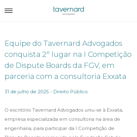
Equipe do Tavernard Advogados
conquista 2º lugar na I Competição
de Dispute Boards da FGV, em
parceria com a consultoria Exxata
.
P
P
31 de julho de 2025
Direito Público
o
o
s
s
O escritório Tavernard Advogados uniu-se à Exxata,
t
t
empresa especializada em consultoria na área de
e
e
engenharia, para participar da I Competição de
d
d