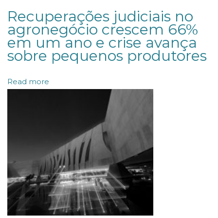
m
Recuperações judiciais no
d
agronegócio crescem 66%
em um ano e crise avança
i
sobre pequenos produtores
s
t
Read more
i
n
t
i
v
i
d
a
d
e