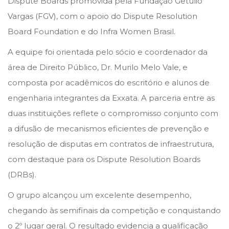
Dispute Boards promovida pela Fundação Getulio
o
i
Vargas (FGV), com o apoio do Dispute Resolution
n
n
Board Foundation e do Infra Women Brasil.
A equipe foi orientada pelo sócio e coordenador da
área de Direito Público, Dr. Murilo Melo Vale, e
composta por acadêmicos do escritório e alunos de
engenharia integrantes da Exxata. A parceria entre as
duas instituições reflete o compromisso conjunto com
a difusão de mecanismos eficientes de prevenção e
resolução de disputas em contratos de infraestrutura,
com destaque para os Dispute Resolution Boards
(DRBs).
O grupo alcançou um excelente desempenho,
chegando às semifinais da competição e conquistando
o 2º lugar geral. O resultado evidencia a qualificação