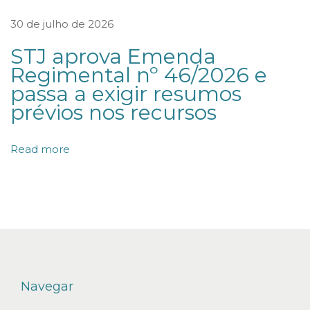
a
30 de julho de 2026
d
STJ aprova Emenda
q
Regimental nº 46/2026 e
u
passa a exigir resumos
i
prévios nos recursos
r
i
Read more
d
a
S
ó
c
i
o
Navegar
d