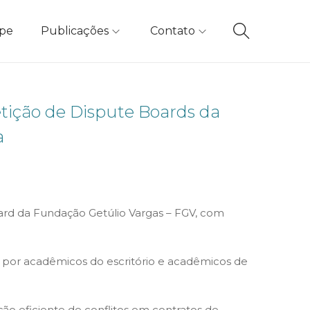
ipe
Publicações
Contato
tição de Dispute Boards da
a
ard da Fundação Getúlio Vargas – FGV, com
da por acadêmicos do escritório e acadêmicos de
ão eficiente de conflitos em contratos de