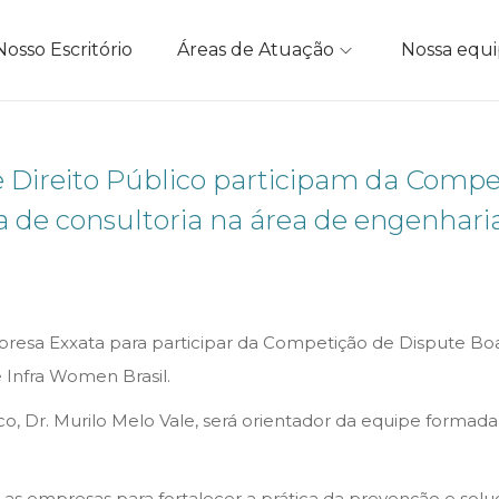
Nosso Escritório
Áreas de Atuação
Nossa equ
 Direito Público participam da Compe
de consultoria na área de engenhari
presa Exxata para participar da Competição de Dispute Bo
 Infra Women Brasil.
co, Dr. Murilo Melo Vale, será orientador da equipe forma
as empresas para fortalecer a prática da prevenção e soluç