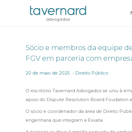
Sócio e membros da equipe de
FGV em parceria com empresa 
.
P
P
2
20 de maio de 2025
Direito Público
o
o
0
s
s
d
O escritório Tavernard Advogados se uniu à em
t
t
e
apoio do Dispute Resolution Board Foudation e
e
e
m
O sócio e coordenador da área de Direito Públi
d
d
a
engenharia que integram a Exxata.
o
i
i
A parceria se deve à missão conjunta de ambas 