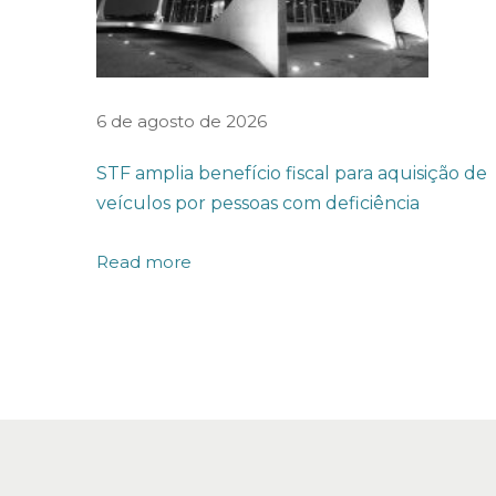
e
p
r
a
6 de agosto de 2026
z
STF amplia benefício fiscal para aquisição de
o
veículos por pessoas com deficiência
s
p
Read more
r
o
c
e
s
s
u