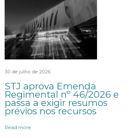
b
u
i
ç
ã
o
d
e
30 de julho de 2026
s
STJ aprova Emenda
i
Regimental nº 46/2026 e
g
passa a exigir resumos
u
prévios nos recursos
a
l
Read more
d