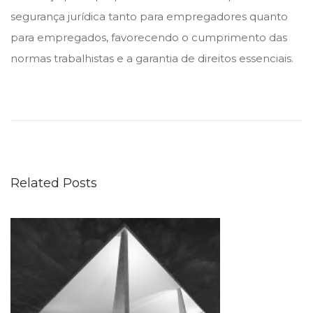
segurança jurídica tanto para empregadores quanto
para empregados, favorecendo o cumprimento das
normas trabalhistas e a garantia de direitos essenciais.
T
r
i
b
u
Related Posts
n
a
i
s
e
s