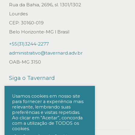
m
Rua da Bahia, 2696, sl. 1301/1302
a
Lourdes
u
CEP: 30160-019
t
Belo Horizonte-MG l Brasil
o
+55(31)3244-2277
n
administrativo@tavernard.adv.br
o
OAB-MG 3150
m
i
Siga o Tavernard
a
d
Usamos cookies em nosso site
para fornecer a experiência mais
o
relevante, lembrando suas
s
preferências e visitas repetidas.
Ao clicar em “Aceitar”, concorda
s
com a utilização de TODOS os
cookies.
ó