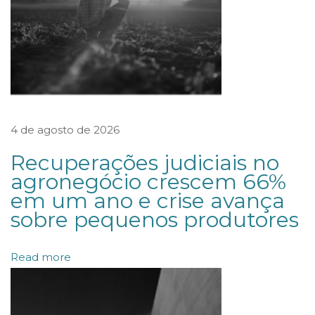
T
C
M
D
s
o
4 de agosto de 2026
b
r
Recuperações judiciais no
e
agronegócio crescem 66%
em um ano e crise avança
d
sobre pequenos produtores
i
s
Read more
t
r
i