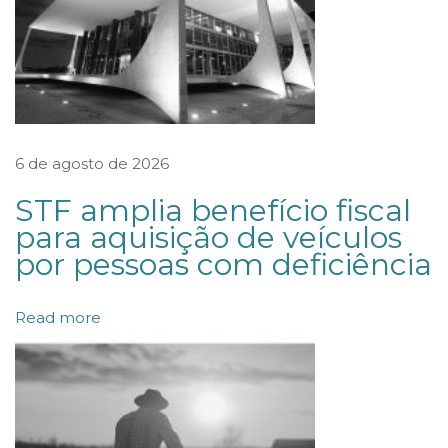
t
a
d
u
a
i
6 de agosto de 2026
s
STF amplia benefício fiscal
a
para aquisição de veículos
f
por pessoas com deficiência
a
s
Read more
t
a
m
I