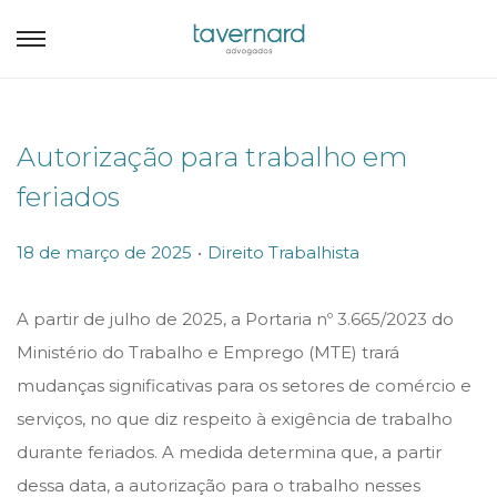
Autorização para trabalho em
feriados
.
P
P
18 de março de 2025
Direito Trabalhista
o
o
s
s
A partir de julho de 2025, a Portaria nº 3.665/2023 do
t
t
Ministério do Trabalho e Emprego (MTE) trará
e
e
mudanças significativas para os setores de comércio e
d
d
serviços, no que diz respeito à exigência de trabalho
o
i
durante feriados. A medida determina que, a partir
n
n
dessa data, a autorização para o trabalho nesses