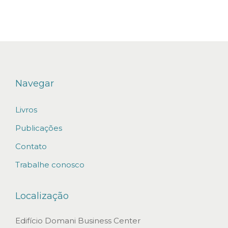
e
l
u
c
r
o
Navegar
s
Livros
e
r
Publicações
e
Contato
f
Trabalhe conosco
o
r
Localização
ç
a
Edifício Domani Business Center