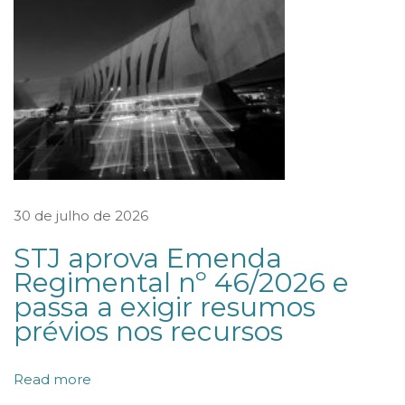
i
c
a
s
d
o
C
o
30 de julho de 2026
n
STJ aprova Emenda
g
Regimental nº 46/2026 e
r
passa a exigir resumos
e
prévios nos recursos
s
s
Read more
o