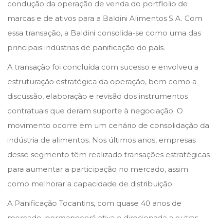
e
e
m
condução da operação de venda do portflolio de
d
d
a
marcas e de ativos para a Baldini Alimentos S.A. Com
o
i
i
essa transação, a Baldini consolida-se como uma das
n
n
o
principais indústrias de panificação do país.
d
A transação foi concluída com sucesso e envolveu a
e
estruturação estratégica da operação, bem como a
2
discussão, elaboração e revisão dos instrumentos
0
contratuais que deram suporte à negociação. O
2
movimento ocorre em um cenário de consolidação da
6
indústria de alimentos. Nos últimos anos, empresas
desse segmento têm realizado transações estratégicas
para aumentar a participação no mercado, assim
como melhorar a capacidade de distribuição.
A Panificação Tocantins, com quase 40 anos de
mercado, permanecerá ativa e direcionada a outras