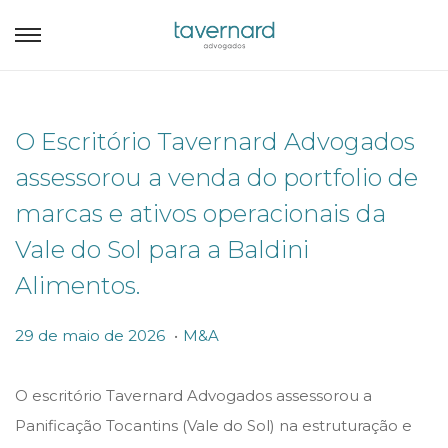
O Escritório Tavernard Advogados
assessorou a venda do portfolio de
marcas e ativos operacionais da
Vale do Sol para a Baldini
Alimentos.
.
P
P
2
29 de maio de 2026
M&A
o
o
9
s
s
d
O escritório Tavernard Advogados assessorou a
t
t
e
Panificação Tocantins (Vale do Sol) na estruturação e