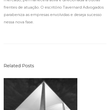
frentes de atuação. O escritório Tavernard Advogados
parabeniza as empresas envolvidas e deseja sucesso
nessa nova fase.
S
ó
c
i
o
Related Posts
i
n
t
e
g
r