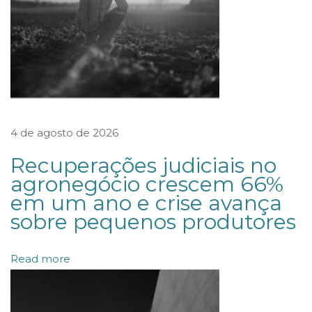
i
a
ç
ã
o
d
4 de agosto de 2026
e
b
Recuperações judiciais no
o
agronegócio crescem 66%
em um ano e crise avança
a
sobre pequenos produtores
s
p
Read more
r
á
t