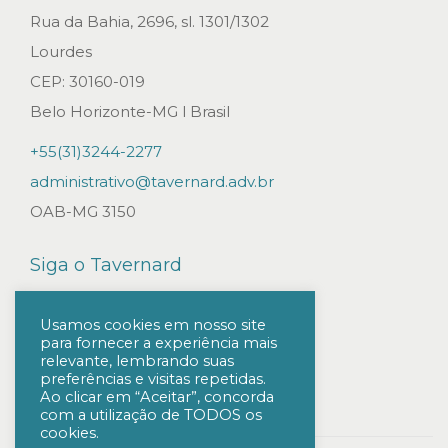
o
Rua da Bahia, 2696, sl. 1301/1302
A
Lourdes
d
CEP: 30160-019
m
Belo Horizonte-MG l Brasil
i
+55(31)3244-2277
n
administrativo@tavernard.adv.br
i
OAB-MG 3150
s
t
Siga o Tavernard
r
a
Usamos cookies em nosso site
para fornecer a experiência mais
t
relevante, lembrando suas
i
preferências e visitas repetidas.
Ao clicar em “Aceitar”, concorda
v
com a utilização de TODOS os
cookies.
o