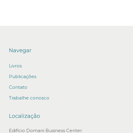
M
i
n
e
i
r
Navegar
o
Livros
d
e
Publicações
D
Contato
i
Trabalhe conosco
r
e
Localização
i
t
Edifício Domani Business Center