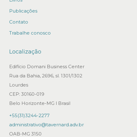
p
a
Publicações
s
Contato
s
Trabalhe conosco
a
a
Localização
s
e
Edifício Domani Business Center
r
Rua da Bahia, 2696, sl. 1301/1302
c
Lourdes
o
CEP: 30160-019
n
Belo Horizonte-MG l Brasil
t
+55(31)3244-2277
í
administrativo@tavernard.adv.br
n
OAB-MG 3150