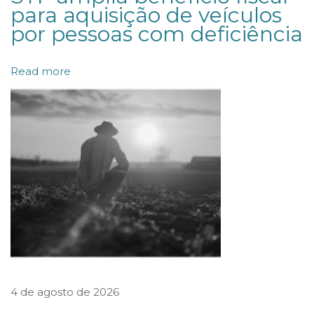
para aquisição de veículos
r
por pessoas com deficiência
m
a
Read more
e
x
e
c
u
ç
ã
o
j
u
4 de agosto de 2026
d