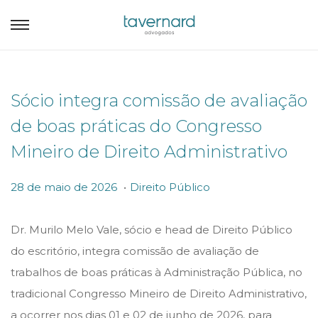
Sócio integra comissão de avaliação
de boas práticas do Congresso
Mineiro de Direito Administrativo
.
P
P
2
28 de maio de 2026
Direito Público
o
o
8
s
s
d
Dr. Murilo Melo Vale, sócio e head de Direito Público
t
t
e
do escritório, integra comissão de avaliação de
e
e
m
trabalhos de boas práticas à Administração Pública, no
d
d
a
tradicional Congresso Mineiro de Direito Administrativo,
o
i
i
a ocorrer nos dias 01 e 02 de junho de 2026, para