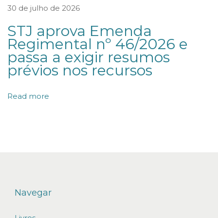
l
30 de julho de 2026
o
STJ aprova Emenda
q
Regimental nº 46/2026 e
u
passa a exigir resumos
e
prévios nos recursos
i
o
Read more
d
e
c
o
n
t
a
Navegar
s
Livros