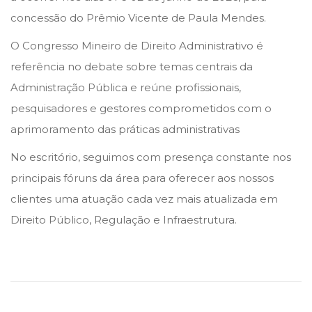
n
n
o
concessão do Prêmio Vicente de Paula Mendes.
d
O Congresso Mineiro de Direito Administrativo é
e
referência no debate sobre temas centrais da
2
Administração Pública e reúne profissionais,
0
pesquisadores e gestores comprometidos com o
2
aprimoramento das práticas administrativas
6
No escritório, seguimos com presença constante nos
principais fóruns da área para oferecer aos nossos
clientes uma atuação cada vez mais atualizada em
Direito Público, Regulação e Infraestrutura.
N
o
v
o