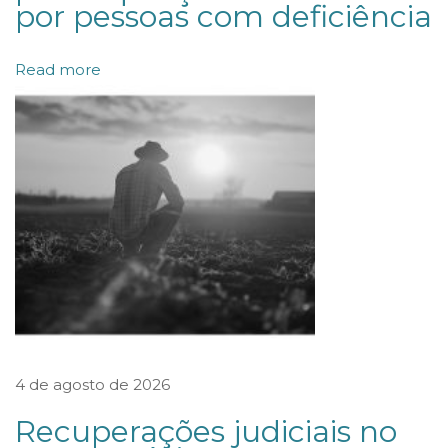
por pessoas com deficiência
r
t
Read more
i
c
i
p
a
n
o
v
a
m
4 de agosto de 2026
e
n
Recuperações judiciais no
t