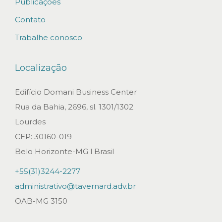
l
Publicações
a
Contato
S
Trabalhe conosco
o
l
Localização
u
c
Edifício Domani Business Center
i
Rua da Bahia, 2696, sl. 1301/1302
o
Lourdes
n
CEP: 30160-019
e
Belo Horizonte-MG l Brasil
,
+55(31)3244-2277
n
administrativo@tavernard.adv.br
a
OAB-MG 3150
U