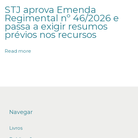
a
STJ aprova Emenda
d
Regimental nº 46/2026 e
o
passa a exigir resumos
,
prévios nos recursos
o
f
Read more
e
r
e
c
i
d
o
Navegar
p
Livros
e