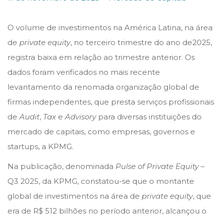
o
o
1
s
s
d
O volume de investimentos na América Latina, na área
t
t
e
de
private equity
, no terceiro trimestre do ano de2025,
e
e
n
registra baixa em relação ao trimestre anterior. Os
d
d
o
dados foram verificados no mais recente
o
i
v
levantamento da renomada organização global de
n
n
e
firmas independentes, que presta serviços profissionais
m
de
Audit
,
Tax
e
Advisory
para diversas instituições do
b
mercado de capitais, como empresas, governos e
r
startups, a KPMG.
o
Na publicação, denominada
Pulse of Private Equity
–
d
Q3 2025, da KPMG, constatou-se que o montante
e
global de investimentos na área de
private equity
, que
2
era de R$ 512 bilhões no período anterior, alcançou o
0