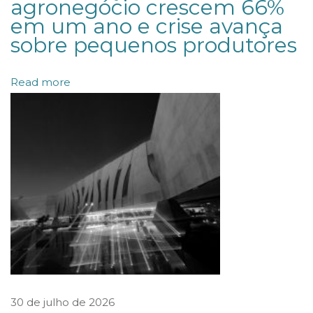
agronegócio crescem 66%
em um ano e crise avança
e
sobre pequenos produtores
d
o
Read more
C
o
n
e
x
ã
o
M
e
r
c
30 de julho de 2026