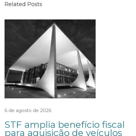
Related Posts
n
a
r
d
A
d
v
o
g
a
d
o
6 de agosto de 2026
s
STF amplia benefício fiscal
p
para aquisição de veículos
a