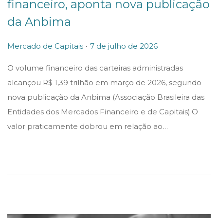
financeiro, aponta nova publicação
da Anbima
.
P
P
Mercado de Capitais
7 de julho de 2026
o
o
O volume financeiro das carteiras administradas
s
s
alcançou R$ 1,39 trilhão em março de 2026, segundo
t
t
nova publicação da Anbima (Associação Brasileira das
e
e
Entidades dos Mercados Financeiro e de Capitais).O
d
d
valor praticamente dobrou em relação ao…
i
o
n
n