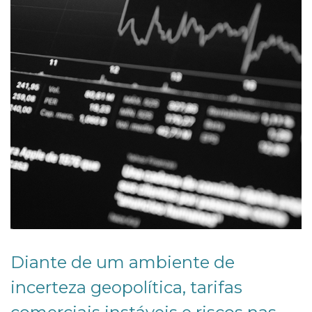
2
5
Diante de um ambiente de
incerteza geopolítica, tarifas