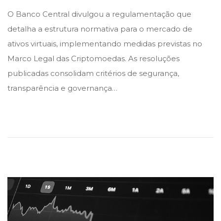
o
o
5
O Banco Central divulgou a regulamentação que
s
s
d
detalha a estrutura normativa para o mercado de
t
t
e
ativos virtuais, implementando medidas previstas no
e
e
n
Marco Legal das Criptomoedas. As resoluções
d
d
o
publicadas consolidam critérios de segurança,
i
o
v
transparência e governança…
n
n
e
m
b
r
o
d
e
2
0