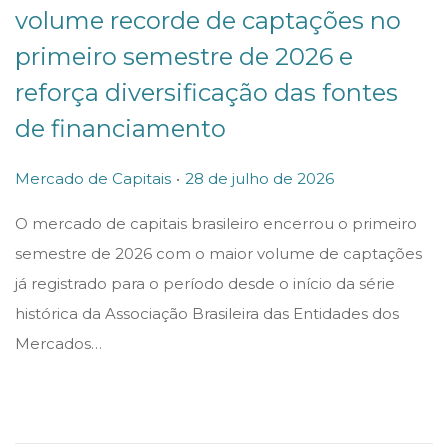
volume recorde de captações no
primeiro semestre de 2026 e
reforça diversificação das fontes
de financiamento
.
P
P
2
Mercado de Capitais
28 de julho de 2026
o
o
8
O mercado de capitais brasileiro encerrou o primeiro
s
s
d
semestre de 2026 com o maior volume de captações
t
t
e
já registrado para o período desde o início da série
e
e
j
histórica da Associação Brasileira das Entidades dos
d
d
u
Mercados…
i
o
l
n
n
h
o
d