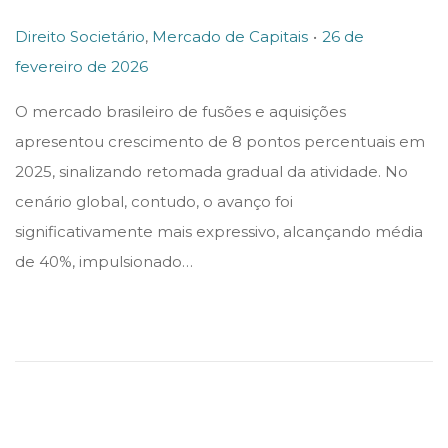
.
P
P
Direito Societário
,
Mercado de Capitais
26 de
o
o
fevereiro de 2026
2
s
s
6
O mercado brasileiro de fusões e aquisições
t
t
d
apresentou crescimento de 8 pontos percentuais em
e
e
e
2025, sinalizando retomada gradual da atividade. No
d
d
f
cenário global, contudo, o avanço foi
i
o
e
significativamente mais expressivo, alcançando média
n
n
v
de 40%, impulsionado…
e
r
e
i
r
o