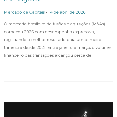
.
P
P
1
Mercado de Capitais
14 de abril de 2026
o
o
4
O mercado brasileiro de fusões e aquisições (M&As)
s
s
d
começou 2026 com desempenho expressivo,
t
t
e
registrando o melhor resultado para um primeiro
e
e
a
trimestre desde 2021. Entre janeiro e março, o volume
d
d
b
financeiro das transações alcançou cerca de…
i
o
r
n
n
i
l
d
e
2
0
2