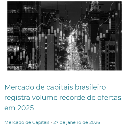
d
e
2
0
2
6
Mercado de capitais brasileiro
registra volume recorde de ofertas
em 2025
.
P
P
Mercado de Capitais
27 de janeiro de 2026