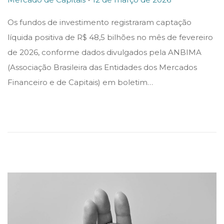
o
o
Os fundos de investimento registraram captação
s
s
líquida positiva de R$ 48,5 bilhões no mês de fevereiro
t
t
de 2026, conforme dados divulgados pela ANBIMA
e
e
(Associação Brasileira das Entidades dos Mercados
d
d
Financeiro e de Capitais) em boletim…
i
o
n
n