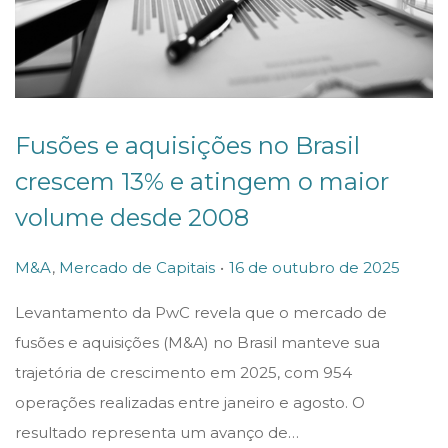
Fusões e aquisições no Brasil
crescem 13% e atingem o maior
volume desde 2008
.
P
P
1
M&A
,
Mercado de Capitais
16 de outubro de 2025
o
o
6
Levantamento da PwC revela que o mercado de
s
s
d
fusões e aquisições (M&A) no Brasil manteve sua
t
t
e
trajetória de crescimento em 2025, com 954
e
e
o
operações realizadas entre janeiro e agosto. O
d
d
u
resultado representa um avanço de…
i
o
t