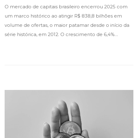
o
o
O mercado de capitais brasileiro encerrou 2025 com
s
s
um marco histórico ao atingir R$ 838,8 bilhões em
t
t
volume de ofertas, o maior patamar desde o início da
e
e
série histórica, em 2012. O crescimento de 6,4%…
d
d
i
o
n
n