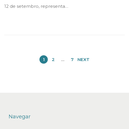
d
d
t
12 de setembro, representa…
i
o
u
n
n
b
r
o
d
e
1
2
…
7
NEXT
2
0
2
5
Navegar