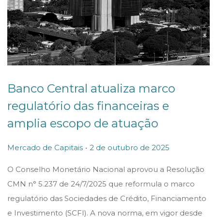
Banco Central atualiza marco
regulatório das financeiras e
amplia escopo de atuação
.
P
P
2
Mercado de Capitais
2 de outubro de 2025
o
o
d
O Conselho Monetário Nacional aprovou a Resolução
s
s
e
CMN n° 5.237 de 24/7/2025 que reformula o marco
t
t
o
regulatório das Sociedades de Crédito, Financiamento
e
e
u
e Investimento (SCFI). A nova norma, em vigor desde