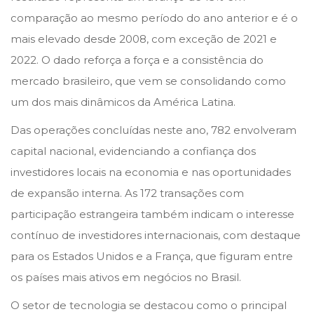
n
n
u
comparação ao mesmo período do ano anterior e é o
b
mais elevado desde 2008, com exceção de 2021 e
r
2022. O dado reforça a força e a consistência do
o
mercado brasileiro, que vem se consolidando como
d
um dos mais dinâmicos da América Latina.
e
Das operações concluídas neste ano, 782 envolveram
2
capital nacional, evidenciando a confiança dos
0
investidores locais na economia e nas oportunidades
2
de expansão interna. As 172 transações com
5
participação estrangeira também indicam o interesse
contínuo de investidores internacionais, com destaque
para os Estados Unidos e a França, que figuram entre
os países mais ativos em negócios no Brasil.
O setor de tecnologia se destacou como o principal