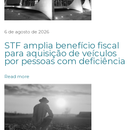
a
d
o
r
6 de agosto de 2026
j
STF amplia benefício fiscal
u
para aquisição de veículos
r
por pessoas com deficiência
i
d
Read more
i
c
o
d
e
e