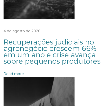
q
u
i
p
4 de agosto de 2026
e
c
Recuperações judiciais no
o
agronegócio crescem 66%
em um ano e crise avança
n
sobre pequenos produtores
t
r
Read more
a
t
a
d
a