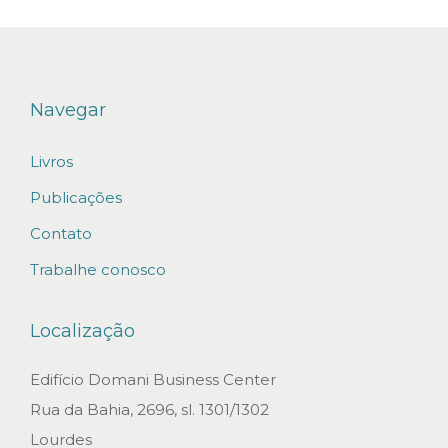
o
d
e
l
Navegar
a
Livros
g
e
Publicações
m
Contato
p
Trabalhe conosco
a
r
Localização
a
e
Edifício Domani Business Center
x
Rua da Bahia, 2696, sl. 1301/1302
p
Lourdes