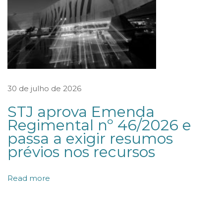
p
e
l
a
U
N
30 de julho de 2026
E
STJ aprova Emenda
S
Regimental nº 46/2026 e
C
passa a exigir resumos
O
prévios nos recursos
p
a
Read more
r
a
m