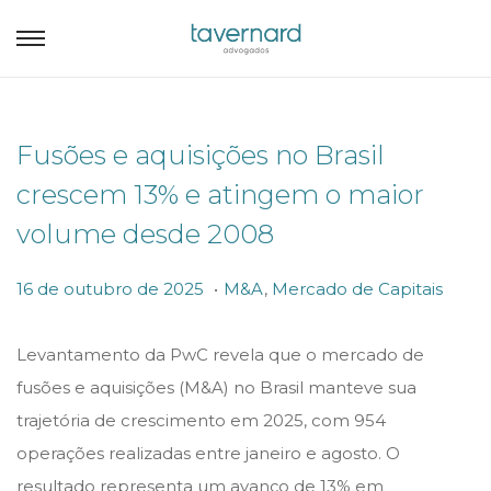
Fusões e aquisições no Brasil
crescem 13% e atingem o maior
volume desde 2008
.
P
P
1
16 de outubro de 2025
M&A
,
Mercado de Capitais
o
o
6
s
s
d
Levantamento da PwC revela que o mercado de
t
t
e
fusões e aquisições (M&A) no Brasil manteve sua
e
e
o
trajetória de crescimento em 2025, com 954
d
d
u
operações realizadas entre janeiro e agosto. O
o
i
t
resultado representa um avanço de 13% em