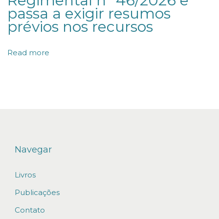
Regimental nº 46/2026 e
o
passa a exigir resumos
b
prévios nos recursos
r
e
Read more
q
u
e
s
t
õ
e
Navegar
s
Livros
j
u
Publicações
r
Contato