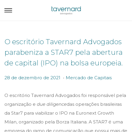
O escritório Tavernard Advogados
parabeniza a STAR7 pela abertura
de capital (IPO) na bolsa europeia.
.
P
P
2
28 de dezembro de 2021
Mercado de Capitais
o
o
8
s
s
d
O escritório Tavernard Advogados foi responsável pela
t
t
e
organização e
due diligence
das operações brasileiras
e
e
d
da Star7 para viabilizar o IPO na Euronext Growth
d
d
e
Milan, organizado pela Borza Italiana. A STAR7 é uma
o
i
z
empresa do ramo de comunicação que possui mais de