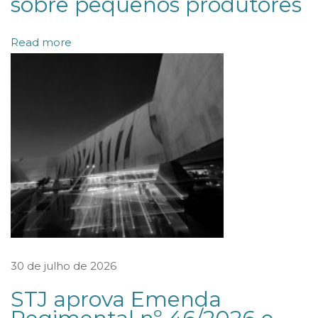
sobre pequenos produtores
c
e
Read more
d
e
e
n
t
r
e
v
i
s
t
30 de julho de 2026
a
STJ aprova Emenda
s