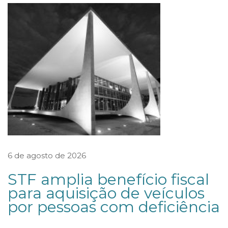
t
a
s
T
a
v
e
r
n
a
6 de agosto de 2026
r
STF amplia benefício fiscal
d
para aquisição de veículos
A
por pessoas com deficiência
d
v