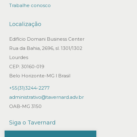
í
Trabalhe conosco
d
i
Localização
c
a
Edifício Domani Business Center
e
Rua da Bahia, 2696, sl. 1301/1302
n
Lourdes
v
CEP: 30160-019
o
Belo Horizonte-MG l Brasil
l
+55(31)3244-2277
v
administrativo@tavernard.adv.br
e
OAB-MG 3150
n
d
Siga o Tavernard
o