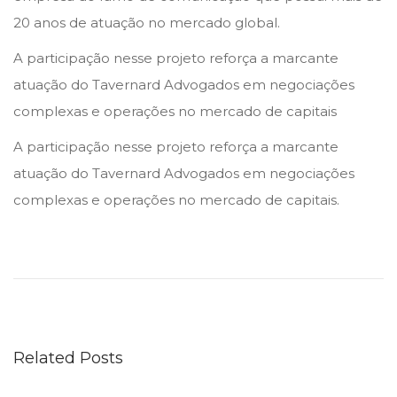
n
n
e
20 anos de atuação no mercado global.
m
A participação nesse projeto reforça a marcante
b
atuação do Tavernard Advogados em negociações
r
complexas e operações no mercado de capitais
o
A participação nesse projeto reforça a marcante
d
atuação do Tavernard Advogados em negociações
e
complexas e operações no mercado de capitais.
2
0
B
2
o
1
a
s
F
Related Posts
e
s