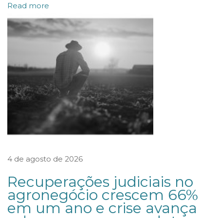
Read more
o
g
a
d
o
s
S
ó
c
i
4 de agosto de 2026
o
c
Recuperações judiciais no
o
agronegócio crescem 66%
em um ano e crise avança
n