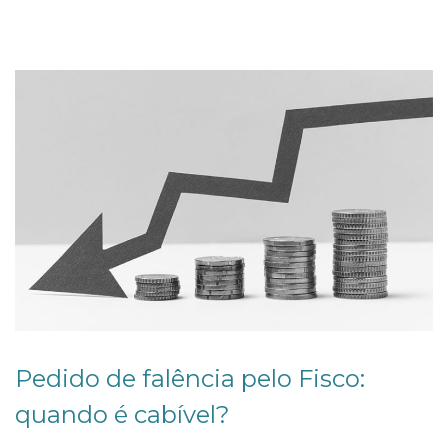
2
0
2
6
Pedido de falência pelo Fisco:
quando é cabível?