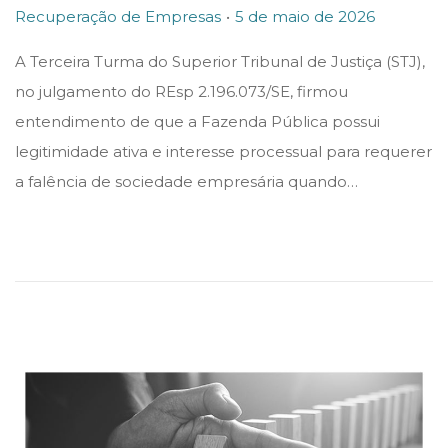
.
P
P
5
Recuperação de Empresas
5 de maio de 2026
o
o
d
A Terceira Turma do Superior Tribunal de Justiça (STJ),
s
s
e
no julgamento do REsp 2.196.073/SE, firmou
t
t
m
entendimento de que a Fazenda Pública possui
e
e
a
legitimidade ativa e interesse processual para requerer
d
d
i
a falência de sociedade empresária quando…
i
o
o
n
n
d
e
2
0
2
6