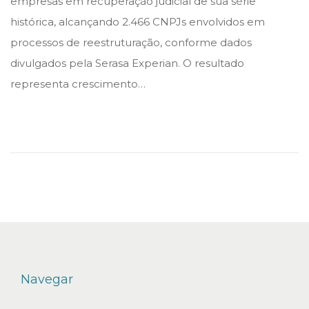
empresas em recuperação judicial de sua série
e
e
histórica, alcançando 2.466 CNPJs envolvidos em
d
d
processos de reestruturação, conforme dados
i
o
divulgados pela Serasa Experian. O resultado
n
n
representa crescimento…
Navegar