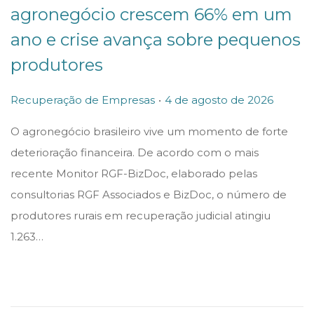
agronegócio crescem 66% em um
ano e crise avança sobre pequenos
produtores
.
P
P
4
Recuperação de Empresas
4 de agosto de 2026
o
o
d
O agronegócio brasileiro vive um momento de forte
s
s
e
deterioração financeira. De acordo com o mais
t
t
a
recente Monitor RGF-BizDoc, elaborado pelas
e
e
g
consultorias RGF Associados e BizDoc, o número de
d
d
o
produtores rurais em recuperação judicial atingiu
i
o
s
1.263…
n
n
t
o
d
e