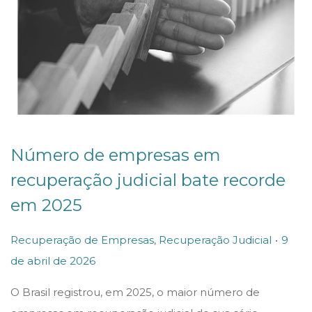
Número de empresas em
recuperação judicial bate recorde
em 2025
.
P
P
Recuperação de Empresas
,
Recuperação Judicial
9
o
o
de abril de 2026
s
s
O Brasil registrou, em 2025, o maior número de
t
t