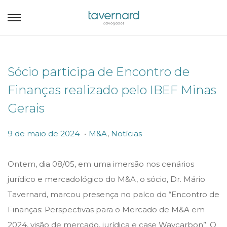
Sócio participa de Encontro de
Finanças realizado pelo IBEF Minas
Gerais
.
P
P
9
9 de maio de 2024
M&A
,
Notícias
o
o
d
s
s
e
Ontem, dia 08/05, em uma imersão nos cenários
t
t
m
jurídico e mercadológico do M&A, o sócio, Dr. Mário
e
e
a
Tavernard, marcou presença no palco do “Encontro de
d
d
i
Finanças: Perspectivas para o Mercado de M&A em
o
i
o
2024, visão de mercado, jurídica e case Waycarbon”. O