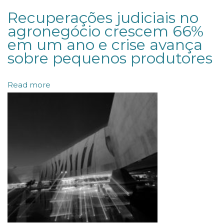
D
Recuperações judiciais no
R
agronegócio crescem 66%
em um ano e crise avança
B
sobre pequenos produtores
F
,
Read more
e
m
W
a
s
h
i
n
g
t