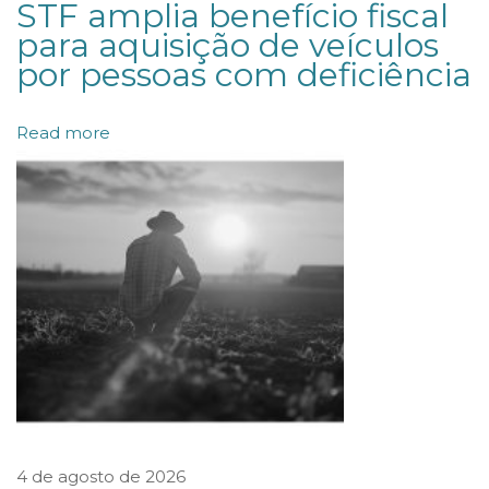
STF amplia benefício fiscal
c
para aquisição de veículos
o
por pessoas com deficiência
n
t
Read more
r
o
m
u
n
d
i
a
l
d
4 de agosto de 2026
a