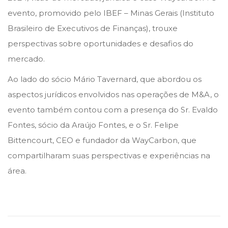
n
n
d
evento, promovido pelo IBEF – Minas Gerais (Instituto
e
Brasileiro de Executivos de Finanças), trouxe
2
perspectivas sobre oportunidades e desafios do
0
mercado.
2
Ao lado do sócio Mário Tavernard, que abordou os
4
aspectos jurídicos envolvidos nas operações de M&A, o
evento também contou com a presença do Sr. Evaldo
Fontes, sócio da Araújo Fontes, e o Sr. Felipe
Bittencourt, CEO e fundador da WayCarbon, que
compartilharam suas perspectivas e experiências na
área.
S
ó
c