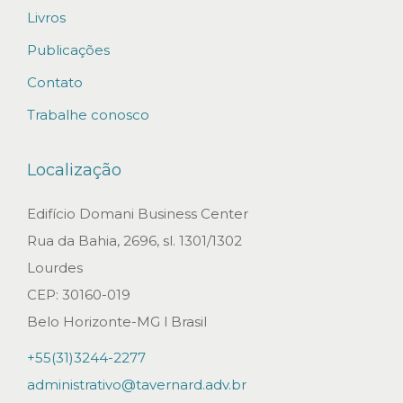
Livros
d
o
Publicações
l
Contato
i
Trabalhe conosco
v
r
Localização
o
C
Edifício Domani Business Center
o
Rua da Bahia, 2696, sl. 1301/1302
n
Lourdes
t
CEP: 30160-019
e
Belo Horizonte-MG l Brasil
n
+55(31)3244-2277
c
administrativo@tavernard.adv.br
i