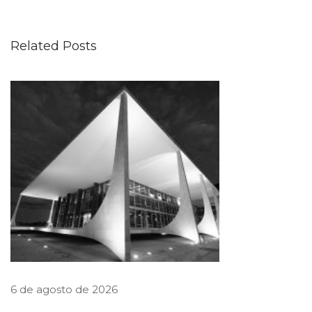
i
o
Related Posts
p
a
r
t
i
c
i
p
a
d
e
e
6 de agosto de 2026
n