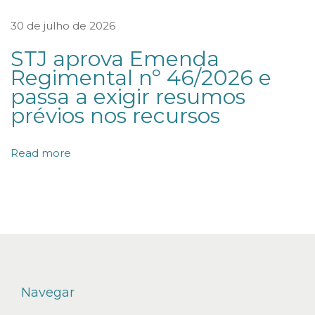
o
30 de julho de 2026
n
STJ aprova Emenda
,
Regimental nº 46/2026 e
D
passa a exigir resumos
C
prévios nos recursos
L
a
Read more
n
ç
a
m
e
n
t
Navegar
o