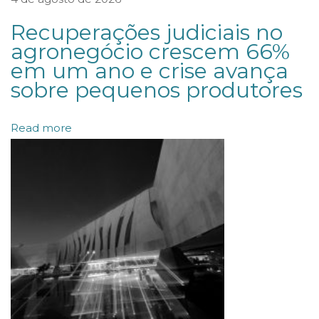
r
a
Recuperações judiciais no
ç
agronegócio crescem 66%
em um ano e crise avança
ã
sobre pequenos produtores
o
e
Read more
i
n
v
a
l
i
d
a
c