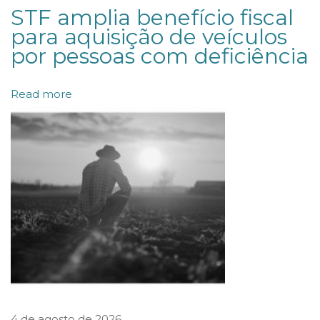
STF amplia benefício fiscal
p
para aquisição de veículos
l
por pessoas com deficiência
a
n
Read more
o
s
d
e
r
e
c
u
p
e
4 de agosto de 2026