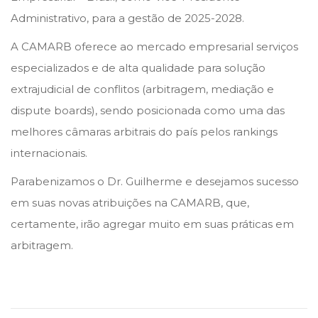
n
n
o
Administrativo, para a gestão de 2025-2028.
d
A CAMARB oferece ao mercado empresarial serviços
e
especializados e de alta qualidade para solução
2
extrajudicial de conflitos (arbitragem, mediação e
0
dispute boards), sendo posicionada como uma das
2
melhores câmaras arbitrais do país pelos rankings
6
internacionais.
Parabenizamos o Dr. Guilherme e desejamos sucesso
em suas novas atribuições na CAMARB, que,
certamente, irão agregar muito em suas práticas em
arbitragem.
S
T
J