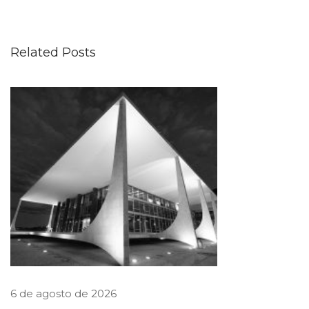
f
i
Related Posts
x
a
l
i
m
i
t
e
s
p
a
r
6 de agosto de 2026
a