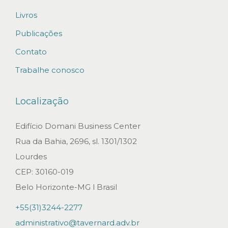
d
Livros
o
d
Publicações
e
Contato
c
Trabalhe conosco
u
r
Localização
a
”
Edifício Domani Business Center
R
Rua da Bahia, 2696, sl. 1301/1302
e
Lourdes
f
CEP: 30160-019
o
Belo Horizonte-MG l Brasil
r
+55(31)3244-2277
m
administrativo@tavernard.adv.br