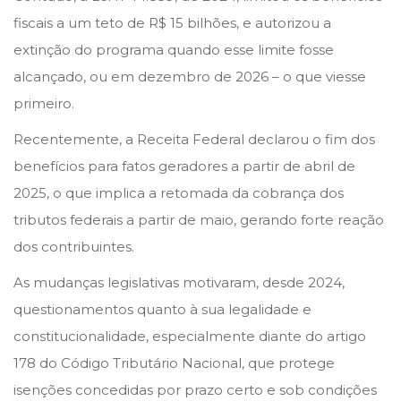
n
n
i
fiscais a um teto de R$ 15 bilhões, e autorizou a
l
extinção do programa quando esse limite fosse
d
alcançado, ou em dezembro de 2026 – o que viesse
e
primeiro.
2
Recentemente, a Receita Federal declarou o fim dos
0
benefícios para fatos geradores a partir de abril de
2
2025, o que implica a retomada da cobrança dos
5
tributos federais a partir de maio, gerando forte reação
dos contribuintes.
As mudanças legislativas motivaram, desde 2024,
questionamentos quanto à sua legalidade e
constitucionalidade, especialmente diante do artigo
178 do Código Tributário Nacional, que protege
isenções concedidas por prazo certo e sob condições