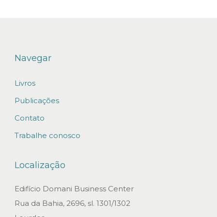
l
i
c
a
Navegar
d
Livros
i
r
Publicações
e
Contato
t
Trabalhe conosco
r
i
Localização
z
e
Edifício Domani Business Center
s
Rua da Bahia, 2696, sl. 1301/1302
i