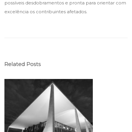
possíveis desdobramentos e pronta para orientar com
excelência os contribuintes afetados.
C
o
m
o
e
Related Posts
v
i
t
a
r
c
o
n