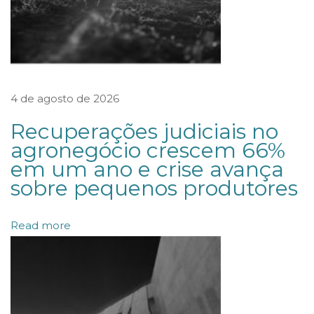
s
e
m
o
4 de agosto de 2026
b
r
Recuperações judiciais no
a
agronegócio crescem 66%
em um ano e crise avança
s
sobre pequenos produtores
p
ú
Read more
b
l
i
c
a