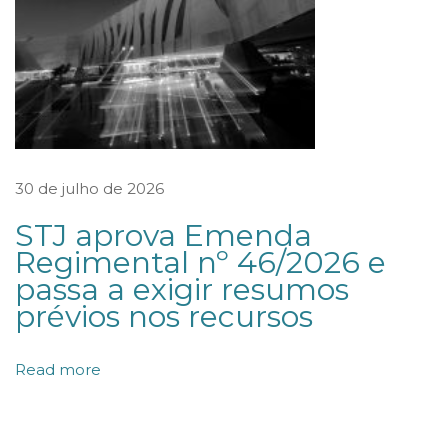
s
?
N
o
s
s
30 de julho de 2026
o
STJ aprova Emenda
s
Regimental nº 46/2026 e
ó
passa a exigir resumos
c
prévios nos recursos
i
o
Read more
e
x
p