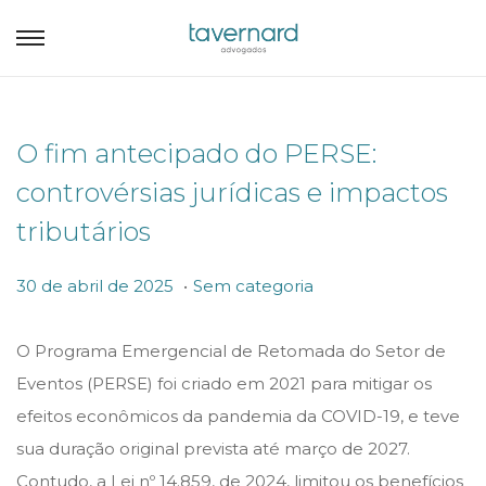
O fim antecipado do PERSE:
controvérsias jurídicas e impactos
tributários
.
P
P
3
30 de abril de 2025
Sem categoria
o
o
0
s
s
d
O Programa Emergencial de Retomada do Setor de
t
t
e
Eventos (PERSE) foi criado em 2021 para mitigar os
e
e
a
efeitos econômicos da pandemia da COVID-19, e teve
d
d
b
sua duração original prevista até março de 2027.
o
i
r
Contudo, a Lei nº 14.859, de 2024, limitou os benefícios