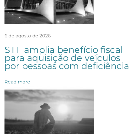
f
l
i
t
6 de agosto de 2026
o
STF amplia benefício fiscal
s
para aquisição de veículos
e
por pessoas com deficiência
f
r
Read more
a
c
a
s
s
o