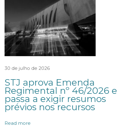
o
d
o
n
o
v
o
T
30 de julho de 2026
e
STJ aprova Emenda
r
Regimental nº 46/2026 e
m
passa a exigir resumos
i
prévios nos recursos
n
a
Read more
l