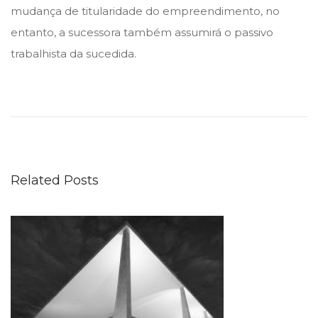
mudança de titularidade do empreendimento, no
entanto, a sucessora também assumirá o passivo
trabalhista da sucedida.
E
s
t
á
a
Related Posts
b
e
r
t
a
C
o