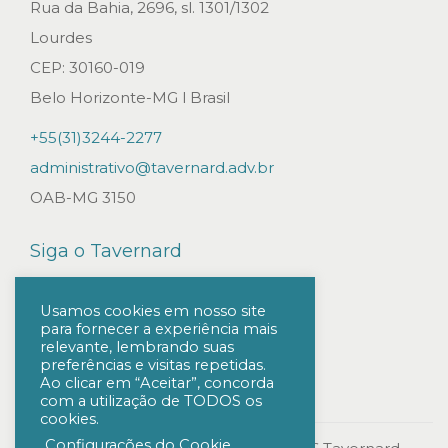
a
Rua da Bahia, 2696, sl. 1301/1302
s
Lourdes
t
CEP: 30160-019
i
Belo Horizonte-MG l Brasil
ã
+55(31)3244-2277
o
administrativo@tavernard.adv.br
/
OAB-MG 3150
S
P
Siga o Tavernard
,
c
Usamos cookies em nosso site
para fornecer a experiência mais
o
relevante, lembrando suas
m
preferências e visitas repetidas.
Ao clicar em “Aceitar”, concorda
p
com a utilização de TODOS os
cookies.
r
Configurações do Cookie