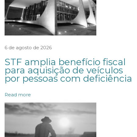
n
s
u
l
t
6 de agosto de 2026
a
STF amplia benefício fiscal
P
para aquisição de veículos
ú
por pessoas com deficiência
b
l
Read more
i
c
a
p
a