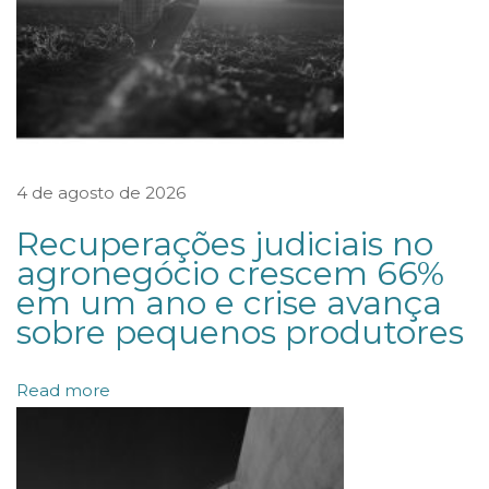
r
a
o
a
r
4 de agosto de 2026
r
e
Recuperações judiciais no
n
agronegócio crescem 66%
em um ano e crise avança
d
sobre pequenos produtores
a
m
Read more
e
n
t