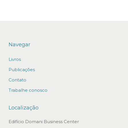
d
o
P
o
r
t
Navegar
o
Livros
d
e
Publicações
S
Contato
ã
Trabalhe conosco
o
S
Localização
e
b
Edifício Domani Business Center