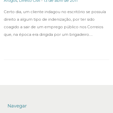
Artigos
,
Direito Civil
13 de abril de 2011
o
o
Certo dia, um cliente indagou no escritório se possuía
s
s
direito a algum tipo de indenização, por ter sido
t
t
coagido a sair de um emprego público nos Correios
e
e
que, na época era dirigida por um brigadeiro….
d
d
i
o
n
n
Navegar